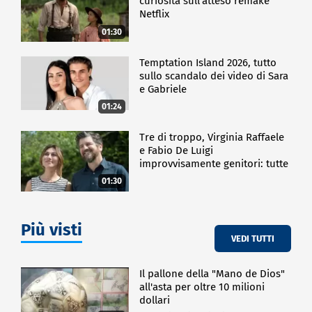
curiosità sull'atteso remake
Netflix
01:30
Temptation Island 2026, tutto
sullo scandalo dei video di Sara
e Gabriele
01:24
Tre di troppo, Virginia Raffaele
e Fabio De Luigi
improvvisamente genitori: tutte
le curiosità sulla commedia
01:30
Più visti
VEDI TUTTI
Il pallone della "Mano de Dios"
all'asta per oltre 10 milioni
dollari