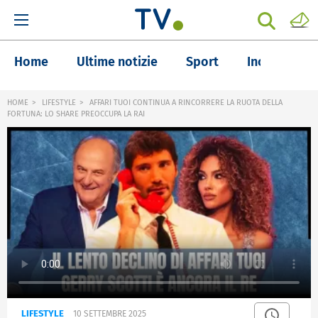
Home
Ultime notizie
Sport
Inchieste
HOME
LIFESTYLE
AFFARI TUOI CONTINUA A RINCORRERE LA RUOTA DELLA
FORTUNA: LO SHARE PREOCCUPA LA RAI
LIFESTYLE
10 SETTEMBRE 2025