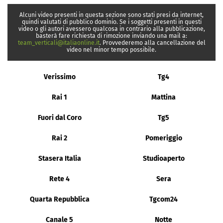
Alcuni video presenti in questa sezione sono stati presi da internet,
quindi valutati di pubblico dominio. Se i soggetti presenti in questi
video o gli autori avessero qualcosa in contrario alla pubblicazione,
basterà fare richiesta di rimozione inviando una mail a:
team_verticali@italiaonline.it
. Provvederemo alla cancellazione del
video nel minor tempo possibile.
Verissimo
Tg4
Rai 1
Mattina
Fuori dal Coro
Tg5
Rai 2
Pomeriggio
Stasera Italia
Studioaperto
Rete 4
Sera
Quarta Repubblica
Tgcom24
Canale 5
Notte