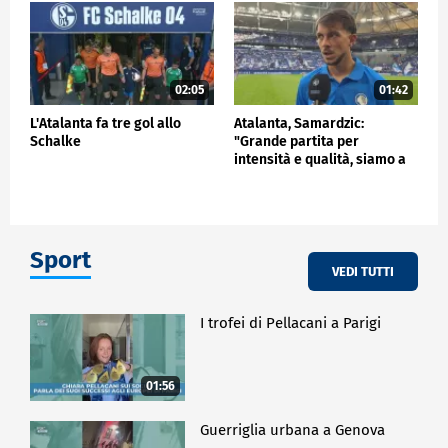
02:05
01:42
L'Atalanta fa tre gol allo
Atalanta, Samardzic:
Schalke
"Grande partita per
intensità e qualità, siamo a
buon punto"
Sport
VEDI TUTTI
I trofei di Pellacani a Parigi
01:56
Guerriglia urbana a Genova