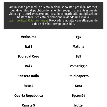
Alcuni video presenti in questa sezione sono stati presi da internet,
quindi valutati di pubblico dominio. Se i soggetti presenti in questi
video o gli autori avessero qualcosa in contrario alla pubblicazione,
basterà fare richiesta di rimozione inviando una mail a:
team_verticali@italiaonline.it
. Provvederemo alla cancellazione del
video nel minor tempo possibile.
Verissimo
Tg4
Rai 1
Mattina
Fuori dal Coro
Tg5
Rai 2
Pomeriggio
Stasera Italia
Studioaperto
Rete 4
Sera
Quarta Repubblica
Tgcom24
Canale 5
Notte