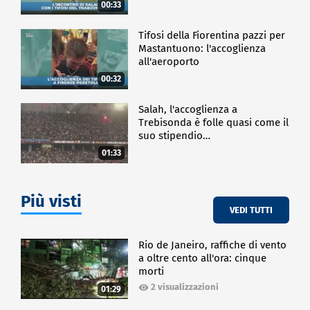
00:33
Tifosi della Fiorentina pazzi per
Mastantuono: l'accoglienza
all'aeroporto
00:32
Salah, l'accoglienza a
Trebisonda è folle quasi come il
suo stipendio…
01:33
Più visti
VEDI TUTTI
Rio de Janeiro, raffiche di vento
a oltre cento all'ora: cinque
morti
2 visualizzazioni
01:29