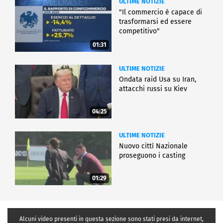
ULTIME NOTIZIE
"Il commercio è capace di
trasformarsi ed essere
competitivo"
01:31
ULTIME NOTIZIE
Ondata raid Usa su Iran,
attacchi russi su Kiev
04:25
ULTIME NOTIZIE
Nuovo cittì Nazionale
proseguono i casting
01:29
Alcuni video presenti in questa sezione sono stati presi da internet,