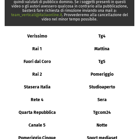
quindi valutati di pubblico dominio. Se i soggetti presenti in questi
video o gli autori avessero qualcosa in contrario alla pubblicazione,
basterà fare richiesta di rimozione inviando una mail a:
team_verticali@italiaonline.it
. Provvederemo alla cancellazione del
video nel minor tempo possibile.
Verissimo
Tg4
Rai 1
Mattina
Fuori dal Coro
Tg5
Rai 2
Pomeriggio
Stasera Italia
Studioaperto
Rete 4
Sera
Quarta Repubblica
Tgcom24
Canale 5
Notte
Pomeriggio Cinque
Sport mediaset