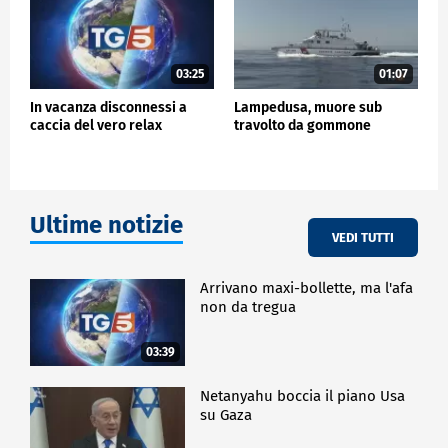
03:25
01:07
In vacanza disconnessi a
Lampedusa, muore sub
caccia del vero relax
travolto da gommone
Ultime notizie
VEDI TUTTI
Arrivano maxi-bollette, ma l'afa
non da tregua
03:39
Netanyahu boccia il piano Usa
su Gaza