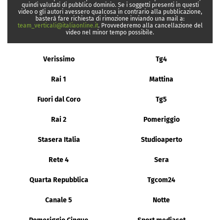
quindi valutati di pubblico dominio. Se i soggetti presenti in questi
video o gli autori avessero qualcosa in contrario alla pubblicazione,
basterà fare richiesta di rimozione inviando una mail a:
team_verticali@italiaonline.it
. Provvederemo alla cancellazione del
video nel minor tempo possibile.
Verissimo
Tg4
Rai 1
Mattina
Fuori dal Coro
Tg5
Rai 2
Pomeriggio
Stasera Italia
Studioaperto
Rete 4
Sera
Quarta Repubblica
Tgcom24
Canale 5
Notte