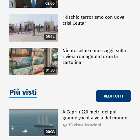
02:06
"Rischio terrorismo con uova
crisi Ceuta"
05:14
Niente selfie e messaggi, sulla
riviera romagnola torna la
cartolina
01:30
Più visti
VEDI TUTTI
A Capri i 220 metri del più
grande yacht a vela del mondo
30 visualizzazioni
00:33