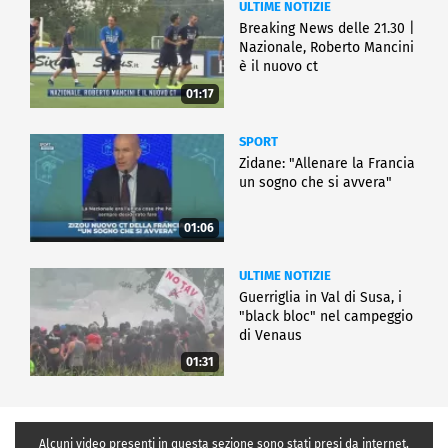
ULTIME NOTIZIE
Breaking News delle 21.30 |
Nazionale, Roberto Mancini
è il nuovo ct
01:17
SPORT
Zidane: "Allenare la Francia
un sogno che si avvera"
01:06
ULTIME NOTIZIE
Guerriglia in Val di Susa, i
"black bloc" nel campeggio
di Venaus
01:31
Alcuni video presenti in questa sezione sono stati presi da internet,