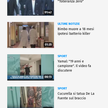
"Tolleranza zero"
01:42
ULTIME NOTIZIE
Bimbo muore a 18 mesi
ipotesi batterio killer
01:35
SPORT
Yamal: "19 anni e
campione". Il video fa
discutere
00:15
SPORT
Cucurella si tatua De La
Fuente sul braccio