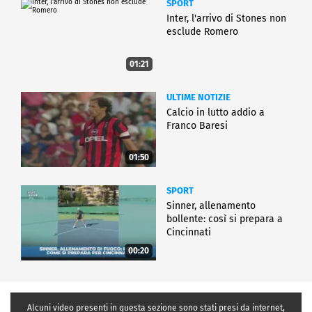
SPORT
Inter, l'arrivo di Stones non
esclude Romero
01:21
ULTIME NOTIZIE
Calcio in lutto addio a
Franco Baresi
01:50
SPORT
Sinner, allenamento
bollente: così si prepara a
Cincinnati
00:20
Alcuni video presenti in questa sezione sono stati presi da internet,