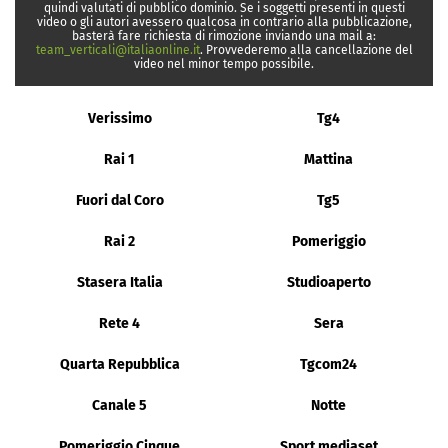
quindi valutati di pubblico dominio. Se i soggetti presenti in questi
video o gli autori avessero qualcosa in contrario alla pubblicazione,
basterà fare richiesta di rimozione inviando una mail a:
team_verticali@italiaonline.it
. Provvederemo alla cancellazione del
video nel minor tempo possibile.
Verissimo
Tg4
Rai 1
Mattina
Fuori dal Coro
Tg5
Rai 2
Pomeriggio
Stasera Italia
Studioaperto
Rete 4
Sera
Quarta Repubblica
Tgcom24
Canale 5
Notte
Pomeriggio Cinque
Sport mediaset