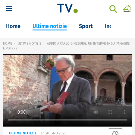
Home
Ultime notizie
Sport
Inchieste
HOME
ULTIME NOTIZIE
ADDIO A CARLO GINZBURG, UN'INTERVISTA SU IMMAGINI
E POTERE
ULTIME NOTIZIE
17 GIUGNO 2026