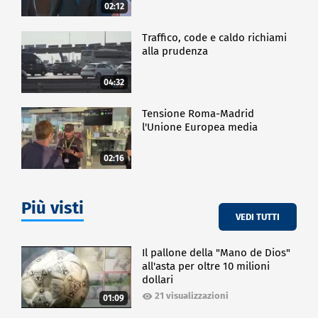
02:12
CRONACA
Traffico, code e caldo richiami
alla prudenza
04:32
Tensione Roma-Madrid
l'Unione Europea media
02:16
Più visti
VEDI TUTTI
Il pallone della "Mano de Dios"
all'asta per oltre 10 milioni
dollari
21 visualizzazioni
01:09