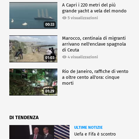
A Capri i 220 metri del più
grande yacht a vela del mondo
5 visualizzazioni
00:33
Marocco, centinaia di migranti
arrivano nell'enclave spagnola
di Ceuta
4 visualizzazioni
01:03
Rio de Janeiro, raffiche di vento
a oltre cento all'ora: cinque
morti
01:29
DI TENDENZA
ULTIME NOTIZIE
Uefa e Fifa è scontro