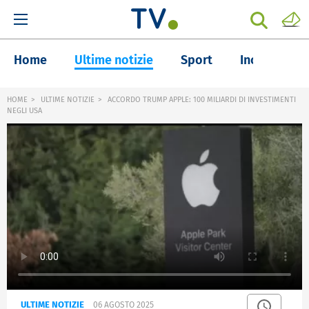
Home
Ultime notizie
Sport
Inchieste
HOME
ULTIME NOTIZIE
ACCORDO TRUMP APPLE: 100 MILIARDI DI INVESTIMENTI
NEGLI USA
ULTIME NOTIZIE
06 AGOSTO 2025