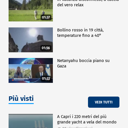
del vero relax
01:37
Bollino rosso in 19 città,
temperature fino a 40°
01:56
Netanyahu boccia piano su
Gaza
01:22
Più visti
VEDI TUTTI
A Capri i 220 metri del più
grande yacht a vela del mondo