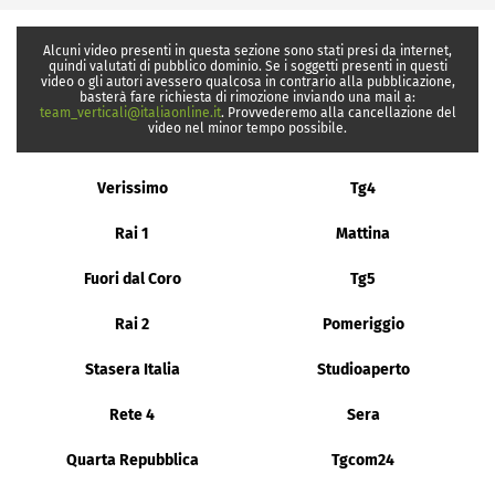
Alcuni video presenti in questa sezione sono stati presi da internet,
quindi valutati di pubblico dominio. Se i soggetti presenti in questi
video o gli autori avessero qualcosa in contrario alla pubblicazione,
basterà fare richiesta di rimozione inviando una mail a:
team_verticali@italiaonline.it
. Provvederemo alla cancellazione del
video nel minor tempo possibile.
Verissimo
Tg4
Rai 1
Mattina
Fuori dal Coro
Tg5
Rai 2
Pomeriggio
Stasera Italia
Studioaperto
Rete 4
Sera
Quarta Repubblica
Tgcom24