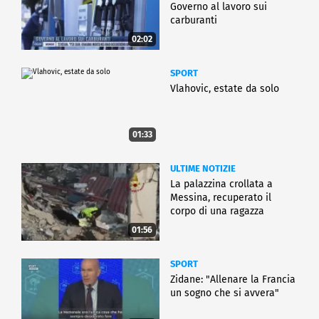
Governo al lavoro sui
carburanti
02:02
SPORT
Vlahovic, estate da solo
01:33
ULTIME NOTIZIE
La palazzina crollata a
Messina, recuperato il
corpo di una ragazza
01:56
SPORT
Zidane: "Allenare la Francia
un sogno che si avvera"