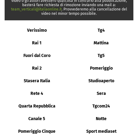
video o gli autori avessero qualcosa in contrario alla pubblicazione,
basterà fare richiesta di rimozione inviando una mail a:
team_verticali@italiaonline.it
. Provvederemo alla cancellazione del
video nel minor tempo possibile.
Verissimo
Tg4
Rai 1
Mattina
Fuori dal Coro
Tg5
Rai 2
Pomeriggio
Stasera Italia
Studioaperto
Rete 4
Sera
Quarta Repubblica
Tgcom24
Canale 5
Notte
Pomeriggio Cinque
Sport mediaset