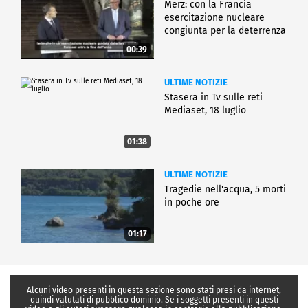
Merz: con la Francia
esercitazione nucleare
congiunta per la deterrenza
00:39
ULTIME NOTIZIE
Stasera in Tv sulle reti
Mediaset, 18 luglio
01:38
ULTIME NOTIZIE
Tragedie nell'acqua, 5 morti
in poche ore
01:17
Alcuni video presenti in questa sezione sono stati presi da internet,
quindi valutati di pubblico dominio. Se i soggetti presenti in questi