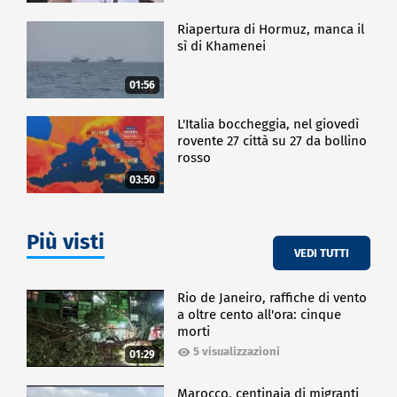
Riapertura di Hormuz, manca il
sì di Khamenei
01:56
L'Italia boccheggia, nel giovedì
rovente 27 città su 27 da bollino
rosso
03:50
Più visti
VEDI TUTTI
Rio de Janeiro, raffiche di vento
a oltre cento all'ora: cinque
morti
5 visualizzazioni
01:29
Marocco, centinaia di migranti