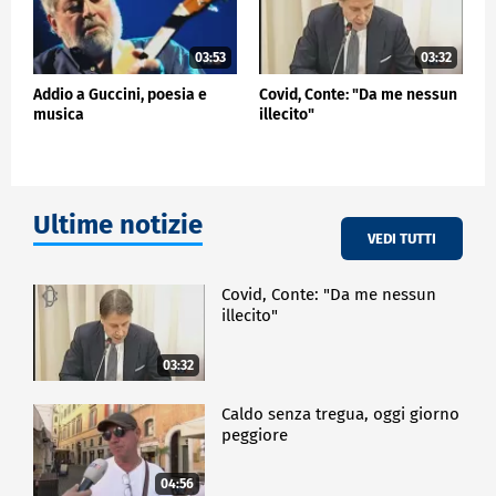
03:53
03:32
Addio a Guccini, poesia e
Covid, Conte: "Da me nessun
musica
illecito"
Ultime notizie
VEDI TUTTI
Covid, Conte: "Da me nessun
illecito"
03:32
Caldo senza tregua, oggi giorno
peggiore
04:56