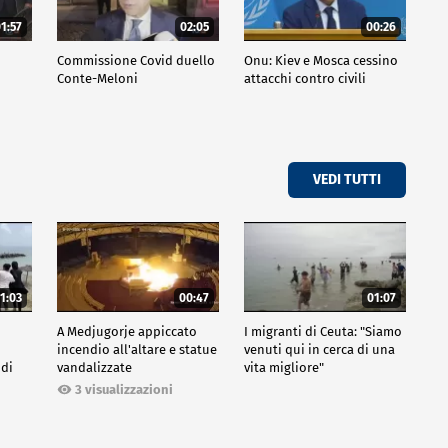
1:57
02:05
00:26
Commissione Covid duello
Onu: Kiev e Mosca cessino
Conte-Meloni
attacchi contro civili
VEDI TUTTI
1:03
00:47
01:07
A Medjugorje appiccato
I migranti di Ceuta: "Siamo
incendio all'altare e statue
venuti qui in cerca di una
 di
vandalizzate
vita migliore"
3 visualizzazioni