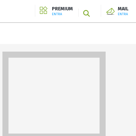
PREMIUM
MAIL
SEARCH
ENTRA
ENTRA
ENTRA