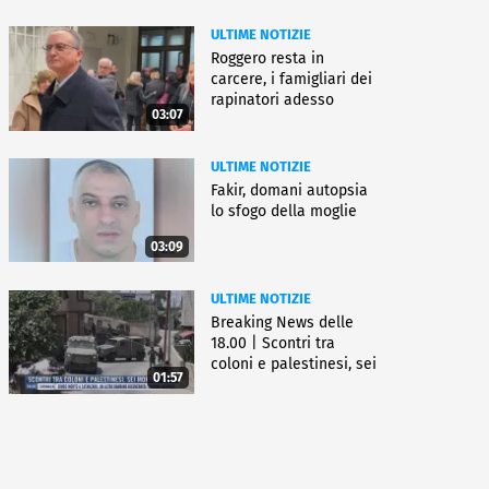
ULTIME NOTIZIE
Roggero resta in
carcere, i famigliari dei
rapinatori adesso
03:07
battono cassa
ULTIME NOTIZIE
Fakir, domani autopsia
lo sfogo della moglie
03:09
ULTIME NOTIZIE
Breaking News delle
18.00 | Scontri tra
coloni e palestinesi, sei
01:57
morti