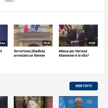
3:44
01:31
01:57
el
Terrorismo jihadista
Attesa per Hormuz
arrestato un 16enne
Khamenei è in vita?
VEDI TUTTI