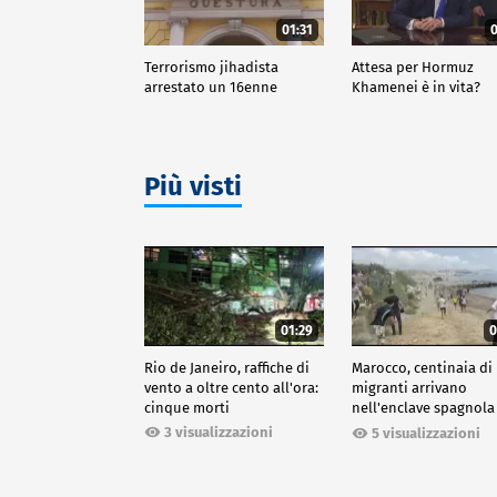
01:31
0
Terrorismo jihadista
Attesa per Hormuz
arrestato un 16enne
Khamenei è in vita?
Più visti
01:29
0
Rio de Janeiro, raffiche di
Marocco, centinaia di
vento a oltre cento all'ora:
migranti arrivano
cinque morti
nell'enclave spagnola
Ceuta
3 visualizzazioni
5 visualizzazioni