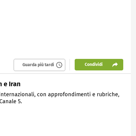
Condividi
Guarda più tardi
 e Iran
e internazionali, con approfondimenti e rubriche,
 Canale 5.