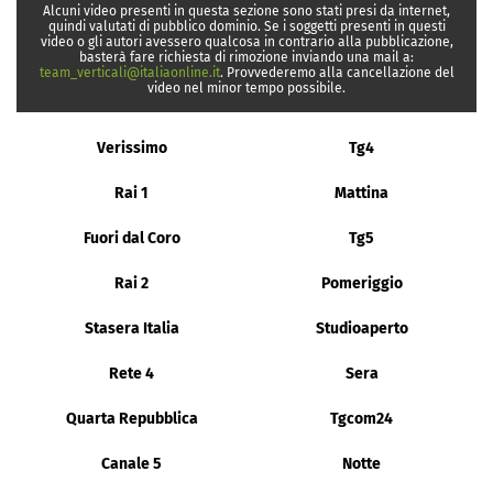
Alcuni video presenti in questa sezione sono stati presi da internet,
quindi valutati di pubblico dominio. Se i soggetti presenti in questi
video o gli autori avessero qualcosa in contrario alla pubblicazione,
basterà fare richiesta di rimozione inviando una mail a:
team_verticali@italiaonline.it
. Provvederemo alla cancellazione del
video nel minor tempo possibile.
Verissimo
Tg4
Rai 1
Mattina
Fuori dal Coro
Tg5
Rai 2
Pomeriggio
Stasera Italia
Studioaperto
Rete 4
Sera
Quarta Repubblica
Tgcom24
Canale 5
Notte