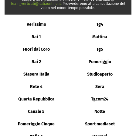
team_verticali@italiaonline.it
. Provvederemo alla cancellazione del
video nel minor tempo possibile.
Verissimo
Tg4
Rai 1
Mattina
Fuori dal Coro
Tg5
Rai 2
Pomeriggio
Stasera Italia
Studioaperto
Rete 4
Sera
Quarta Repubblica
Tgcom24
Canale 5
Notte
Pomeriggio Cinque
Sport mediaset