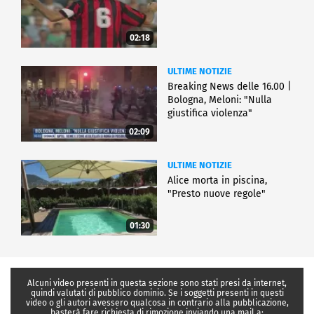
02:18
ULTIME NOTIZIE
Breaking News delle 16.00 |
Bologna, Meloni: "Nulla
giustifica violenza"
02:09
ULTIME NOTIZIE
Alice morta in piscina,
"Presto nuove regole"
01:30
Alcuni video presenti in questa sezione sono stati presi da internet,
quindi valutati di pubblico dominio. Se i soggetti presenti in questi
video o gli autori avessero qualcosa in contrario alla pubblicazione,
basterà fare richiesta di rimozione inviando una mail a: