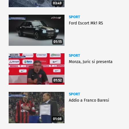
03:49
SPORT
Ford Escort Mk1 RS
01:15
SPORT
Monza, Juric si presenta
01:52
SPORT
Addio a Franco Baresi
01:08