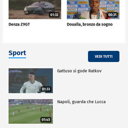
01:32
00:31
Denza Z9GT
Doualla, bronzo da sogno
Sport
VEDI TUTTI
Gattuso si gode Ratkov
01:33
Napoli, guarda che Lucca
01:45