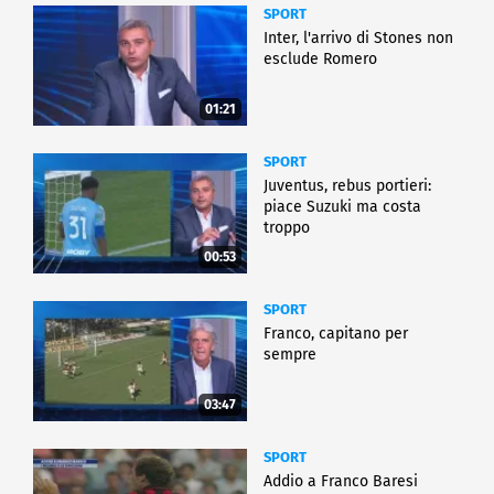
SPORT
Inter, l'arrivo di Stones non
esclude Romero
01:21
SPORT
Juventus, rebus portieri:
piace Suzuki ma costa
troppo
00:53
SPORT
Franco, capitano per
sempre
03:47
SPORT
Addio a Franco Baresi