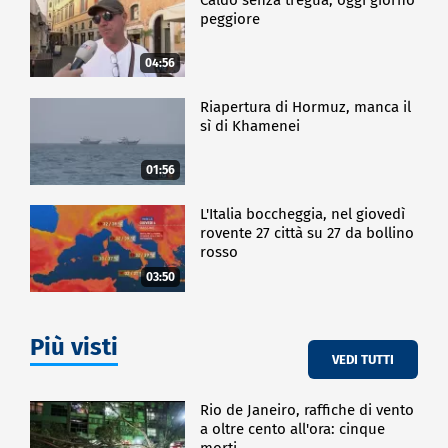
peggiore
04:56
Riapertura di Hormuz, manca il
sì di Khamenei
01:56
L'Italia boccheggia, nel giovedì
rovente 27 città su 27 da bollino
rosso
03:50
Più visti
VEDI TUTTI
Rio de Janeiro, raffiche di vento
a oltre cento all'ora: cinque