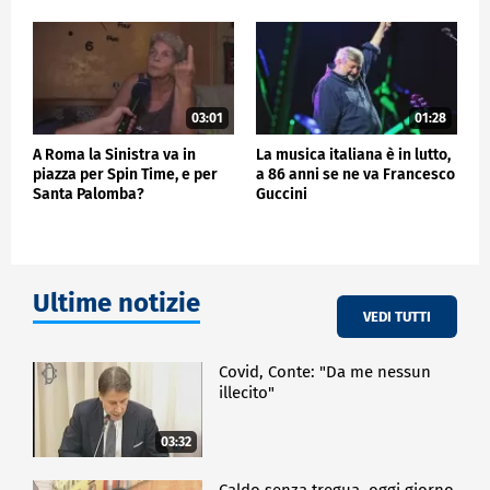
03:01
01:28
A Roma la Sinistra va in
La musica italiana è in lutto,
piazza per Spin Time, e per
a 86 anni se ne va Francesco
Santa Palomba?
Guccini
Ultime notizie
VEDI TUTTI
Covid, Conte: "Da me nessun
illecito"
03:32
Caldo senza tregua, oggi giorno