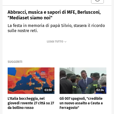
Abbracci, musica e sapori di MFE, Berlusconi,
"Mediaset siamo noi"
La festa in memoria di papà Silvio, stasera il ricordo
sulle nostre reti.
MEDIASET
TG4
SUGGERITI
03:50
02:34
L'Italia boccheggia, nel
Gli 007 spagnoli, "credibile
giovedì rovente 27 città su 27
un nuovo assalto a Ceuta a
da bollino rosso
Ferragosto"