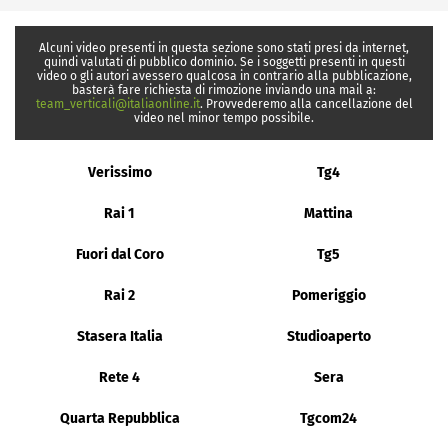
Alcuni video presenti in questa sezione sono stati presi da internet,
quindi valutati di pubblico dominio. Se i soggetti presenti in questi
video o gli autori avessero qualcosa in contrario alla pubblicazione,
basterà fare richiesta di rimozione inviando una mail a:
team_verticali@italiaonline.it
. Provvederemo alla cancellazione del
video nel minor tempo possibile.
Verissimo
Tg4
Rai 1
Mattina
Fuori dal Coro
Tg5
Rai 2
Pomeriggio
Stasera Italia
Studioaperto
Rete 4
Sera
Quarta Repubblica
Tgcom24