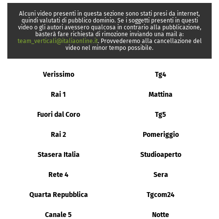
Alcuni video presenti in questa sezione sono stati presi da internet,
quindi valutati di pubblico dominio. Se i soggetti presenti in questi
video o gli autori avessero qualcosa in contrario alla pubblicazione,
basterà fare richiesta di rimozione inviando una mail a:
team_verticali@italiaonline.it
. Provvederemo alla cancellazione del
video nel minor tempo possibile.
Verissimo
Tg4
Rai 1
Mattina
Fuori dal Coro
Tg5
Rai 2
Pomeriggio
Stasera Italia
Studioaperto
Rete 4
Sera
Quarta Repubblica
Tgcom24
Canale 5
Notte