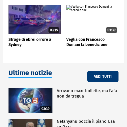
03:15
01:39
Strage di ebrei orrore a
Veglia con Francesco
Sydney
Domani la benedizione
Ultime notizie
VEDI TUTTI
Arrivano maxi-bollette, ma l'afa
non da tregua
03:39
Netanyahu boccia il piano Usa
su Gaza