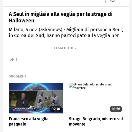
A Seul in migliaia alla veglia per la strage di
Halloween
Milano, 5 nov. (askanews) - Migliaia di persone a Seul,
in Corea del Sud, hanno partecipato alla veglia per
ricordare le vittime della strage di Halloween.
Sono 156 le persone morte nella calca a causa
dell'enorme folla che si è concentrata sabato 29
1
ottobre nel quartiere Itaewon per festeggiare
Halloween. Il governo ha dichiarato sette giorni di
lutto nazionale.
SUGGERITI
ESTERI
02:10
01:56
Francesco alla veglia
Strage Belgrado, mistero sul
pasquale
movente