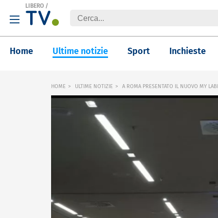
LIBERO
/
Home
Ultime notizie
Sport
Inchieste
HOME
ULTIME NOTIZIE
A ROMA PRESENTATO IL NUOVO MY LAB