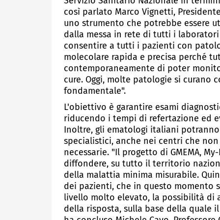
Servizio Sanitario Nazionale in termini
così parlato Marco Vignetti, Presiden
uno strumento che potrebbe essere util
dalla messa in rete di tutti i laborato
consentire a tutti i pazienti con pato
molecolare rapida e precisa perché tutti
contemporaneamente di poter monitora
cure. Oggi, molte patologie si curano c
fondamentale".
L'obiettivo è garantire esami diagnostici
riducendo i tempi di refertazione ed 
Inoltre, gli ematologi italiani potran
specialistici, anche nei centri che n
necessarie. "Il progetto di GMEMA, My
diffondere, su tutto il territorio nazio
della malattia minima misurabile. Quin
dei pazienti, che in questo momento s
livello molto elevato, la possibilità d
della risposta, sulla base della quale i