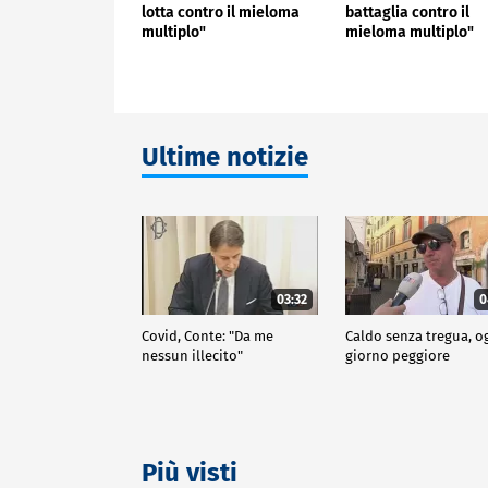
lotta contro il mieloma
battaglia contro il
multiplo"
mieloma multiplo"
Ultime notizie
03:32
0
Covid, Conte: "Da me
Caldo senza tregua, o
nessun illecito"
giorno peggiore
Più visti