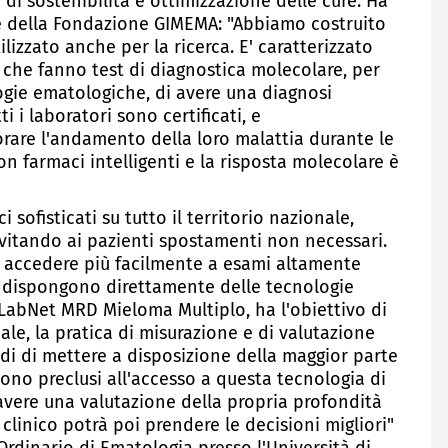
 di sostenibilità e ottimizzazione delle cure. Ha
te della Fondazione GIMEMA: "Abbiamo costruito
izzato anche per la ricerca. E' caratterizzato
ri che fanno test di diagnostica molecolare, per
logie ematologiche, di avere una diagnosi
 i laboratori sono certificati, e
re l'andamento della loro malattia durante le
on farmaci intelligenti e la risposta molecolare è
 sofisticati su tutto il territorio nazionale,
evitando ai pazienti spostamenti non necessari.
no accedere più facilmente a esami altamente
on dispongono direttamente delle tecnologie
-LabNet MRD Mieloma Multiplo, ha l'obiettivo di
nale, la pratica di misurazione e di valutazione
di di mettere a disposizione della maggior parte
ono preclusi all'accesso a questa tecnologia di
i avere una valutazione della propria profondità
l clinico potrà poi prendere le decisioni migliori"