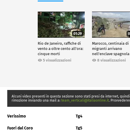
01:29
0
Rio de Janeiro, raffiche di
Marocco, centinaia di
vento a oltre cento all'ora:
migranti arrivano
cinque morti
nell'enclave spagnola
Ceuta
5 visualizzazioni
8 visualizzazioni
Alcuni video presenti in questa sezione sono stati presi da internet, quindi
rimozione inviando una mail a:
team_verticali@italiaonline.it
. Provvedere
Verissimo
Tg4
Fuori dal Coro
Tg5