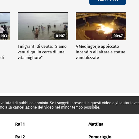
1:03
01:07
00:47
I migranti di Ceuta: "Siamo
A Medjugorje appiccato
venuti qui in cerca di una
incendio all'altare e statue
 di
vita migliore"
vandalizzate
 valutati di pubblico dominio. Se i soggetti presenti in questi video o gli autori av
mo alla cancellazione del video nel minor tempo possibile.
Rai 1
Mattina
Rai 2
Pomeriggio