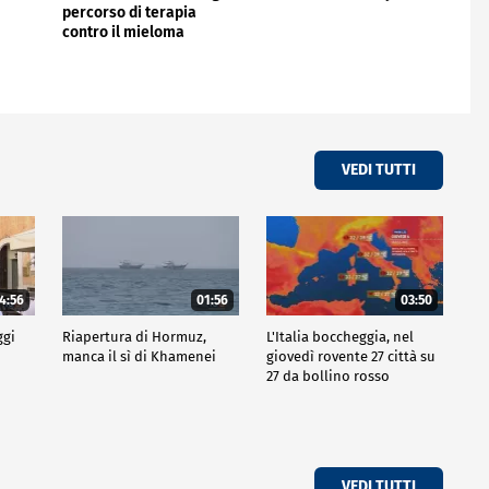
percorso di terapia
contro il mieloma
multiplo"
VEDI TUTTI
4:56
01:56
03:50
ggi
Riapertura di Hormuz,
L'Italia boccheggia, nel
manca il sì di Khamenei
giovedì rovente 27 città su
27 da bollino rosso
VEDI TUTTI