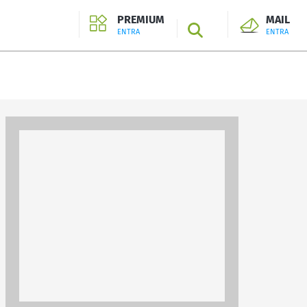
PREMIUM
MAIL
SEARCH
ENTRA
ENTRA
ENTRA