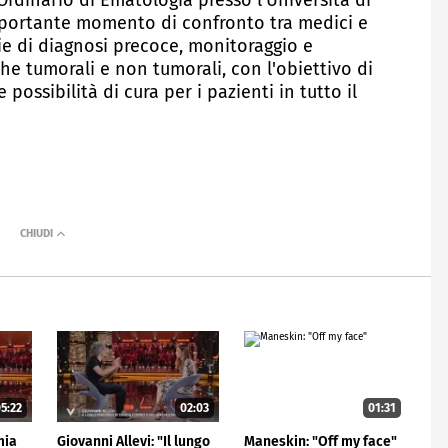
rdinario di Ematologia presso l'Università di
mportante momento di confronto tra medici e
gie di diagnosi precoce, monitoraggio e
e tumorali e non tumorali, con l'obiettivo di
e possibilità di cura per i pazienti in tutto il
5:22
02:03
01:31
mia
Giovanni Allevi: "Il lungo
Maneskin: "Off my face"