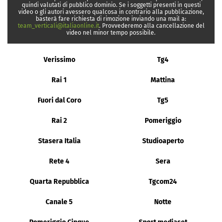
quindi valutati di pubblico dominio. Se i soggetti presenti in questi
video o gli autori avessero qualcosa in contrario alla pubblicazione,
basterà fare richiesta di rimozione inviando una mail a:
team_verticali@italiaonline.it
. Provvederemo alla cancellazione del
video nel minor tempo possibile.
Verissimo
Tg4
Rai 1
Mattina
Fuori dal Coro
Tg5
Rai 2
Pomeriggio
Stasera Italia
Studioaperto
Rete 4
Sera
Quarta Repubblica
Tgcom24
Canale 5
Notte