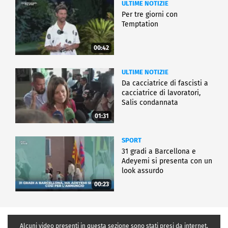
ULTIME NOTIZIE
Per tre giorni con
Temptation
00:42
ULTIME NOTIZIE
Da cacciatrice di fascisti a
cacciatrice di lavoratori,
Salis condannata
01:31
SPORT
31 gradi a Barcellona e
Adeyemi si presenta con un
look assurdo
00:23
Alcuni video presenti in questa sezione sono stati presi da internet,