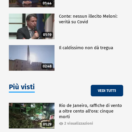
01:44
Conte: nessun illecito Meloni:
verità su Covid
01:19
Il caldissimo non dà tregua
02:48
Più visti
VEDI TUTTI
Rio de Janeiro, raffiche di vento
a oltre cento all'ora: cinque
morti
2 visualizzazioni
01:29