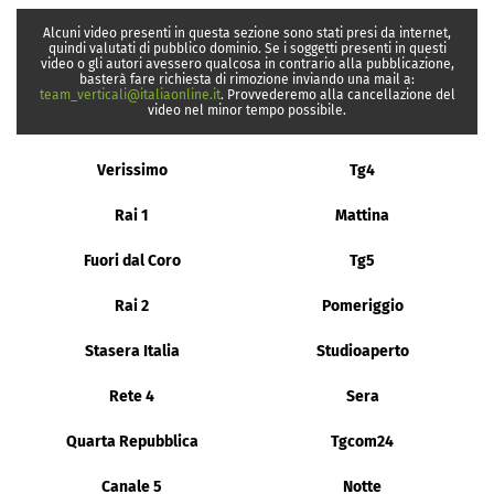
Alcuni video presenti in questa sezione sono stati presi da internet,
quindi valutati di pubblico dominio. Se i soggetti presenti in questi
video o gli autori avessero qualcosa in contrario alla pubblicazione,
basterà fare richiesta di rimozione inviando una mail a:
team_verticali@italiaonline.it
. Provvederemo alla cancellazione del
video nel minor tempo possibile.
Verissimo
Tg4
Rai 1
Mattina
Fuori dal Coro
Tg5
Rai 2
Pomeriggio
Stasera Italia
Studioaperto
Rete 4
Sera
Quarta Repubblica
Tgcom24
Canale 5
Notte