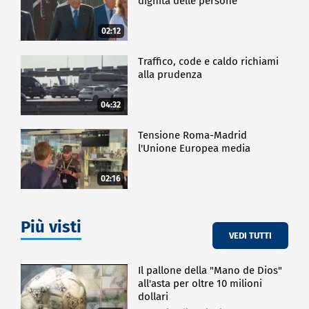
dignità delle persone"
02:12
Traffico, code e caldo richiami
alla prudenza
04:32
Tensione Roma-Madrid
l'Unione Europea media
02:16
Più visti
VEDI TUTTI
Il pallone della "Mano de Dios"
all'asta per oltre 10 milioni
dollari