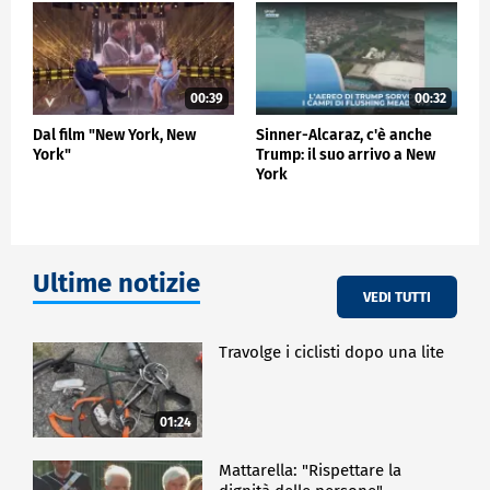
La decisione del gran giurì, secondo alcune fonti,
potrebbe anche arrivare la prossima settimana.
ESTERI
00:39
00:32
Dal film "New York, New
Sinner-Alcaraz, c'è anche
York"
Trump: il suo arrivo a New
York
Ultime notizie
VEDI TUTTI
Travolge i ciclisti dopo una lite
01:24
Mattarella: "Rispettare la