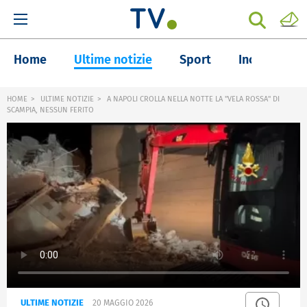
Home
Ultime notizie
Sport
Inchieste
HOME
ULTIME NOTIZIE
A NAPOLI CROLLA NELLA NOTTE LA "VELA ROSSA" DI
SCAMPIA, NESSUN FERITO
ULTIME NOTIZIE
20 MAGGIO 2026