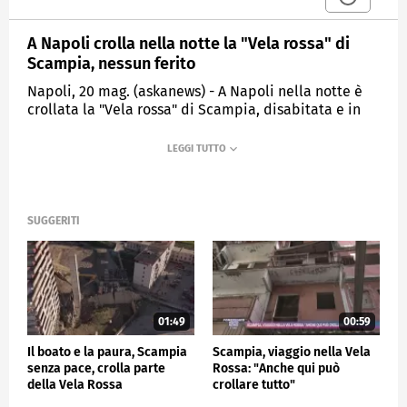
A Napoli crolla nella notte la "Vela rossa" di
Scampia, nessun ferito
Napoli, 20 mag. (askanews) - A Napoli nella notte è
crollata la "Vela rossa" di Scampia, disabitata e in
fase di demolizione. Non si segnala nessun ferito,
dopo l'intervento dei Vigili del Fuoco e dei moduli
specialistici USAR (Urban Search and Rescue) con le
unità cinofile per l'ispezione delle macerie e la
ricerca di eventuali dispersi.
SUGGERITI
Per ragioni di sicurezza sgomberati alcuni alloggi
vicini, evacuate 47 famiglie. Le squadre sono tuttora
al lavoro con escavatori per operazioni di messa in
sicurezza dell'area.
01:49
00:59
CRONACA
Il boato e la paura, Scampia
Scampia, viaggio nella Vela
senza pace, crolla parte
Rossa: "Anche qui può
della Vela Rossa
crollare tutto"