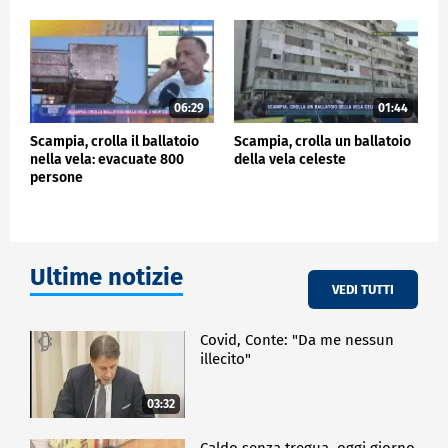
06:29
01:44
Scampia, crolla il ballatoio
Scampia, crolla un ballatoio
nella vela: evacuate 800
della vela celeste
persone
Ultime notizie
VEDI TUTTI
Covid, Conte: "Da me nessun
illecito"
03:32
Caldo senza tregua, oggi giorno