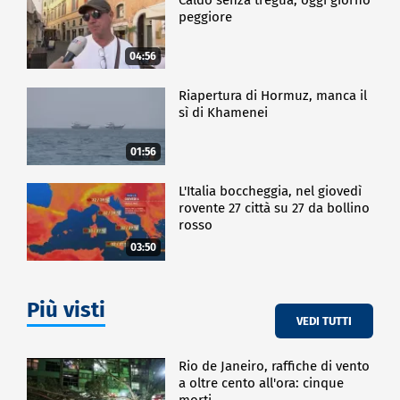
peggiore
04:56
Riapertura di Hormuz, manca il
sì di Khamenei
01:56
L'Italia boccheggia, nel giovedì
rovente 27 città su 27 da bollino
rosso
03:50
Più visti
VEDI TUTTI
Rio de Janeiro, raffiche di vento
a oltre cento all'ora: cinque