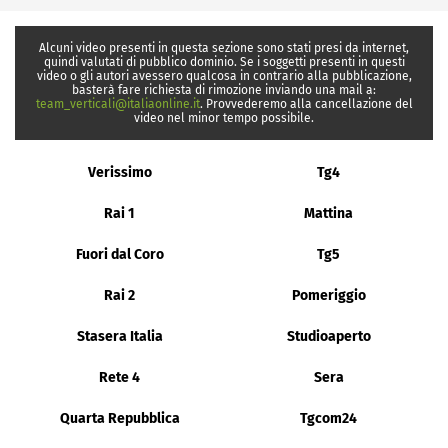
Alcuni video presenti in questa sezione sono stati presi da internet,
quindi valutati di pubblico dominio. Se i soggetti presenti in questi
video o gli autori avessero qualcosa in contrario alla pubblicazione,
basterà fare richiesta di rimozione inviando una mail a:
team_verticali@italiaonline.it
. Provvederemo alla cancellazione del
video nel minor tempo possibile.
Verissimo
Tg4
Rai 1
Mattina
Fuori dal Coro
Tg5
Rai 2
Pomeriggio
Stasera Italia
Studioaperto
Rete 4
Sera
Quarta Repubblica
Tgcom24