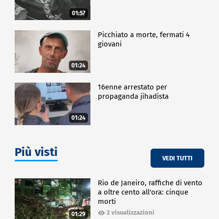
01:57
Picchiato a morte, fermati 4
giovani
01:24
16enne arrestato per
propaganda jihadista
01:24
Più visti
VEDI TUTTI
Rio de Janeiro, raffiche di vento
a oltre cento all'ora: cinque
morti
2 visualizzazioni
01:29