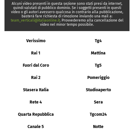
Alcuni video presenti in questa sezione sono stati presi da internet,
quindi valutati di pubblico dominio. Se i soggetti presenti in questi
video o gli autori avessero qualcosa in contrario alla pubblicazione,
basterà fare richiesta di rimozione inviando una mail a:
team_verticali@italiaonline.it
. Provvederemo alla cancellazione del
video nel minor tempo possibile.
Verissimo
Tg4
Rai 1
Mattina
Fuori dal Coro
Tg5
Rai 2
Pomeriggio
Stasera Italia
Studioaperto
Rete 4
Sera
Quarta Repubblica
Tgcom24
Canale 5
Notte