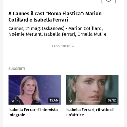
A Cannes il cast "Roma Elastica": Marion
Cotillard e Isabella Ferrari
Cannes, 21 mag. (askanews) - Marion Cotillard,
Noémie Merlant, Isabella Ferrari, Ornella Muti e
Franco Nero sfilano sul tappeto rosso della 79esima
edizione del Festival di Cannes per il film "Roma
Elastica", diretto dal regista francese Bertrand
Mandico. L'attore americano Kevin Spacey, presente
al festival, a margine dell'evento ha salutato e
applaudito i membri del cast.
SUGGERITI
SPETTACOLO
15:46
02:12
Isabella Ferrari: l'intervista
Isabella Ferrari, ritratto di
integrale
un'attrice