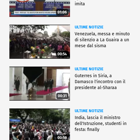
imita
01:06
ULTIME NOTIZIE
Venezuela, messa e minuto
di silenzio a La Guaira a un
mese dal sisma
00:54
ULTIME NOTIZIE
Guterres in Siria, a
Damasco l'incontro con il
presidente al-Sharaa
00:31
ULTIME NOTIZIE
India, lascia il ministro
dell'Istruzione, studenti in
festa: finally
00:59