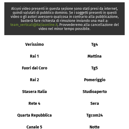
Alcuni video presenti in questa sezione sono stati presi da internet,
quindi valutati di pubblico dominio. Se i soggetti presenti in questi
video o gli autori avessero qualcosa in contrario alla pubblicazione,
basterà fare richiesta di rimozione inviando una mail a:
team_verticali@italiaonline.it
. Provvederemo alla cancellazione del
video nel minor tempo possibile.
Verissimo
Tg4
Rai 1
Mattina
Fuori dal Coro
Tg5
Rai 2
Pomeriggio
Stasera Italia
Studioaperto
Rete 4
Sera
Quarta Repubblica
Tgcom24
Canale 5
Notte