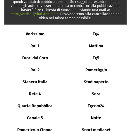
quindi valutati di pubblico dominio. Se i soggetti presenti in questi
video o gli autori avessero qualcosa in contrario alla pubblicazione,
basterà fare richiesta di rimozione inviando una mail a:
team_verticali@italiaonline.it
. Provvederemo alla cancellazione del
video nel minor tempo possibile.
Verissimo
Tg4
Rai 1
Mattina
Fuori dal Coro
Tg5
Rai 2
Pomeriggio
Stasera Italia
Studioaperto
Rete 4
Sera
Quarta Repubblica
Tgcom24
Canale 5
Notte
Pomeriggio Cinque
Sport mediaset