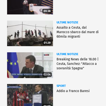
00:38
ULTIME NOTIZIE
Assalto a Ceuta, dal
Marocco sbarco dal mare di
60mila migranti
01:29
ULTIME NOTIZIE
Breaking News delle 18.00 |
Ceuta, Sanchez: "Attacco a
sovranità Spagna"
02:04
SPORT
Addio a Franco Baresi