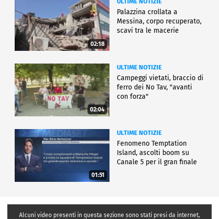
ULTIME NOTIZIE
Palazzina crollata a
Messina, corpo recuperato,
scavi tra le macerie
02:18
ULTIME NOTIZIE
Campeggi vietati, braccio di
ferro dei No Tav, "avanti
con forza"
02:04
ULTIME NOTIZIE
Fenomeno Temptation
Island, ascolti boom su
Canale 5 per il gran finale
01:51
Alcuni video presenti in questa sezione sono stati presi da internet,