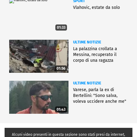
SPORT
Vlahovic, estate da solo
01:33
ULTIME NOTIZIE
La palazzina crollata a
Messina, recuperato il
corpo di una ragazza
01:56
ULTIME NOTIZIE
Varese, parla la ex di
Bertellini: "Sono salva,
voleva uccidere anche me"
01:43
Alcuni video presenti in questa sezione sono stati presi da internet,