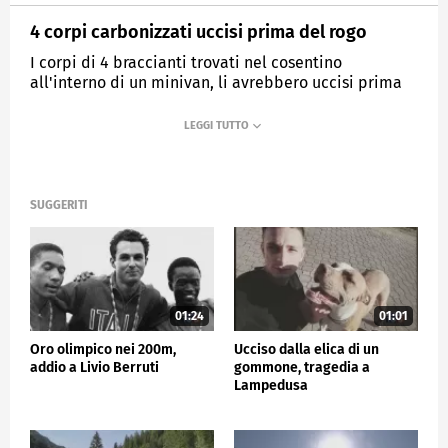
4 corpi carbonizzati uccisi prima del rogo
I corpi di 4 braccianti trovati nel cosentino
all'interno di un minivan, li avrebbero uccisi prima
di appiccare l'incendio
MEDIASET
TG5
SUGGERITI
01:24
01:01
Oro olimpico nei 200m,
Ucciso dalla elica di un
addio a Livio Berruti
gommone, tragedia a
Lampedusa