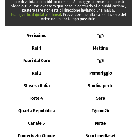
quindi valutati di pubblico dominio. Se i soggetti presenti in questi
video o gli autori avessero qualcosa in contrario alla pubblicazione,
basterà fare richiesta di rimozione inviando una mail a:
team_verticali@italiaonline.it
. Provvederemo alla cancellazione del
video nel minor tempo possibile.
Verissimo
Tg4
Rai 1
Mattina
Fuori dal Coro
Tg5
Rai 2
Pomeriggio
Stasera Italia
Studioaperto
Rete 4
Sera
Quarta Repubblica
Tgcom24
Canale 5
Notte
Pomeriggio Cinque
Sport mediaset