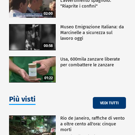
L'avvertimento spagnolo:
"Riaprite i confini"
02:00
Museo Emigrazione Italiana: da
Marcinelle a sicurezza sul
lavoro oggi
00:58
Usa, 600mila zanzare liberate
per combattere le zanzare
01:22
Più visti
VEDI TUTTI
Rio de Janeiro, raffiche di vento
a oltre cento all'ora: cinque
morti