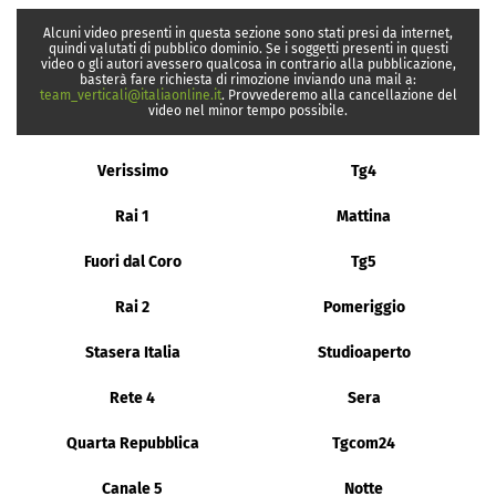
Alcuni video presenti in questa sezione sono stati presi da internet,
quindi valutati di pubblico dominio. Se i soggetti presenti in questi
video o gli autori avessero qualcosa in contrario alla pubblicazione,
basterà fare richiesta di rimozione inviando una mail a:
team_verticali@italiaonline.it
. Provvederemo alla cancellazione del
video nel minor tempo possibile.
Verissimo
Tg4
Rai 1
Mattina
Fuori dal Coro
Tg5
Rai 2
Pomeriggio
Stasera Italia
Studioaperto
Rete 4
Sera
Quarta Repubblica
Tgcom24
Canale 5
Notte