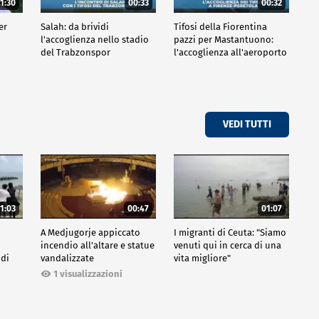
1:30
00:33
00:32
er
Salah: da brividi
Tifosi della Fiorentina
l'accoglienza nello stadio
pazzi per Mastantuono:
del Trabzonspor
l'accoglienza all'aeroporto
VEDI TUTTI
1:03
00:47
01:07
A Medjugorje appiccato
I migranti di Ceuta: "Siamo
incendio all'altare e statue
venuti qui in cerca di una
 di
vandalizzate
vita migliore"
1 visualizzazioni