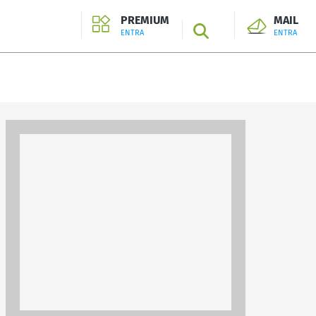
PREMIUM
MAIL
SEARCH
ENTRA
ENTRA
ENTRA