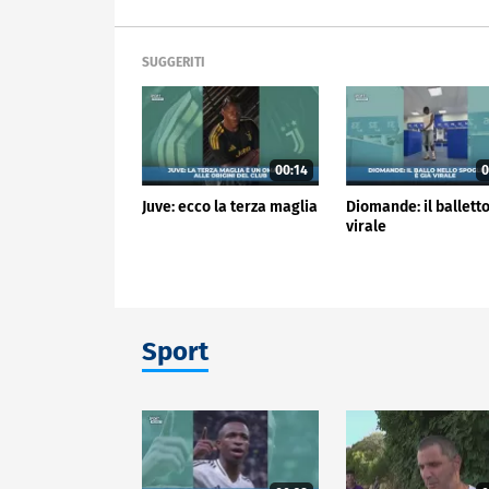
SUGGERITI
00:14
0
Juve: ecco la terza maglia
Diomande: il balletto
virale
Sport