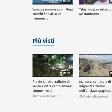
00:28
0
Vinicius rinnova con il Real
Tifosi viola in estasi p
Madrid fino al 2032:
Mastantuono
l'annuncio
Più visti
01:29
0
Rio de Janeiro, raffiche di
Marocco, centinaia di
vento a oltre cento all'ora:
migranti arrivano
cinque morti
nell'enclave spagnola
Ceuta
2 visualizzazioni
3 visualizzazioni