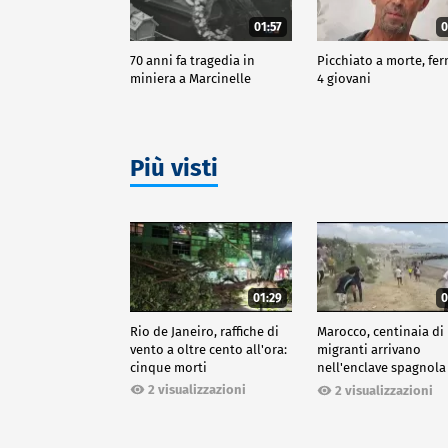
01:57
0
70 anni fa tragedia in
Picchiato a morte, fer
miniera a Marcinelle
4 giovani
Più visti
01:29
0
Rio de Janeiro, raffiche di
Marocco, centinaia di
vento a oltre cento all'ora:
migranti arrivano
cinque morti
nell'enclave spagnola
Ceuta
2 visualizzazioni
2 visualizzazioni