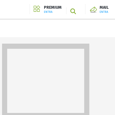
PREMIUM
MAIL
SEARCH
ENTRA
ENTRA
ENTRA