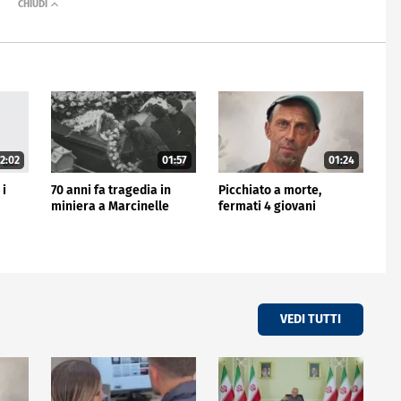
2:02
01:57
01:24
 i
70 anni fa tragedia in
Picchiato a morte,
miniera a Marcinelle
fermati 4 giovani
VEDI TUTTI