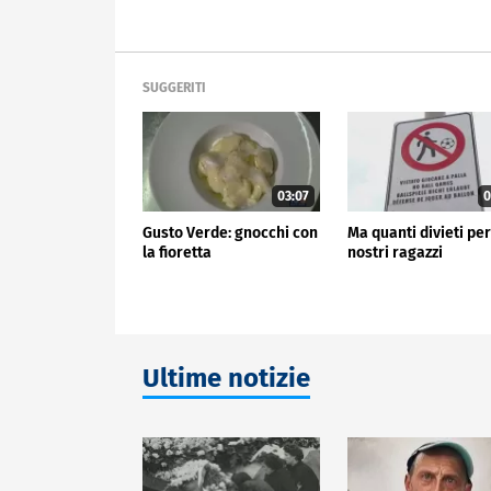
SUGGERITI
03:07
0
Gusto Verde: gnocchi con
Ma quanti divieti per
la fioretta
nostri ragazzi
Ultime notizie