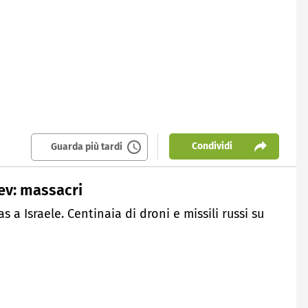
Condividi
Guarda più tardi
ev: massacri
s a Israele. Centinaia di droni e missili russi su