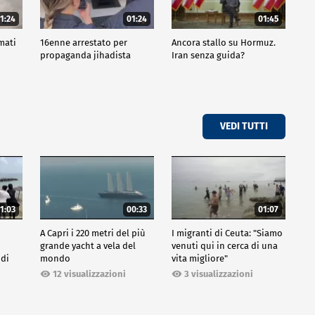
1:24
01:24
01:45
mati
16enne arrestato per
Ancora stallo su Hormuz.
propaganda jihadista
Iran senza guida?
VEDI TUTTI
1:03
00:33
01:07
A Capri i 220 metri del più
I migranti di Ceuta: "Siamo
grande yacht a vela del
venuti qui in cerca di una
 di
mondo
vita migliore"
12 visualizzazioni
3 visualizzazioni