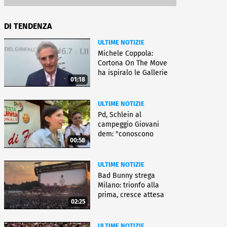
DI TENDENZA
ULTIME NOTIZIE
Michele Coppola:
Cortona On The Move
ha ispiralo le Gallerie
01:18
d'Italia
ULTIME NOTIZIE
Pd, Schlein al
campeggio Giovani
dem: "conoscono
00:58
priorità italiani"
ULTIME NOTIZIE
Bad Bunny strega
Milano: trionfo alla
prima, cresce attesa
02:25
per bis
ULTIME NOTIZIE