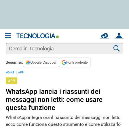
REGISTRATI
MAIL
ACCOUNT
Apri una nuova
MAIL
Cer
Seguici su:
Google Discover
Fonti preferite
AIUTO
HOME
APP
APP
WhatsApp lancia i riassunti dei
messaggi non letti: come usare
questa funzione
WhatsApp integra ora il riassunto dei messaggi non letti:
ecco come funziona questo strumento e come utilizzarlo