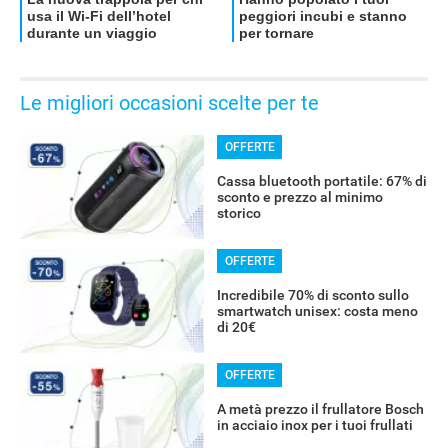
Le migliori occasioni scelte per te
OFFERTE
Cassa bluetooth portatile: 67% di
sconto e prezzo al minimo
storico
OFFERTE
Incredibile 70% di sconto sullo
smartwatch unisex: costa meno
di 20€
OFFERTE
A metà prezzo il frullatore Bosch
in acciaio inox per i tuoi frullati