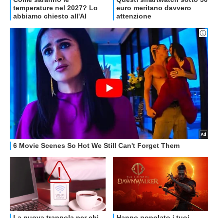
OFFERTE