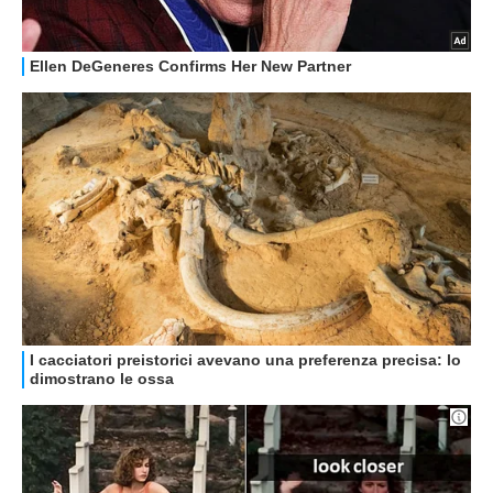
GUIDE ALL'ACQUISTO