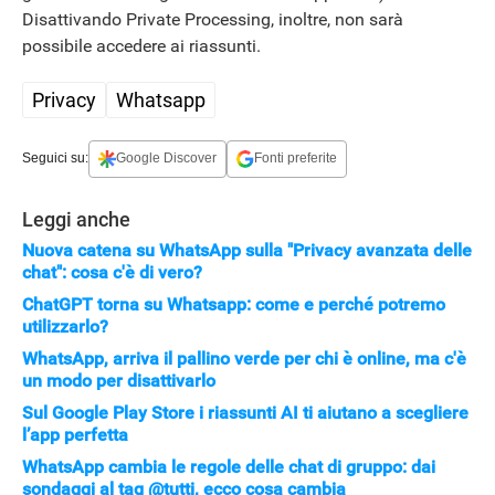
Disattivando Private Processing, inoltre, non sarà
possibile accedere ai riassunti.
Privacy
Whatsapp
Seguici su:
Google Discover
Fonti preferite
Leggi anche
Nuova catena su WhatsApp sulla "Privacy avanzata delle
chat": cosa c'è di vero?
ChatGPT torna su Whatsapp: come e perché potremo
utilizzarlo?
WhatsApp, arriva il pallino verde per chi è online, ma c'è
un modo per disattivarlo
Sul Google Play Store i riassunti AI ti aiutano a scegliere
APPLE
l’app perfetta
WhatsApp cambia le regole delle chat di gruppo: dai
sondaggi al tag @tutti, ecco cosa cambia