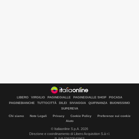
LIBERO
VIRGILIO
PAGINEGIALLE
PAGINEGIALLE SHOP
PGCASA
PAGINEBIANCHE
TUTTOCITTÀ
DILEI
SIVIAGGIA
QUIFINANZA
BUONISSIMO
SUPEREVA
Chi siamo
Note Legali
Privacy
Cookie Policy
Preferenze sui cookie
Aiuto
© Italiaonline S.p.A. 2026
Direzione e coordinamento di Libero Acquisition S.á r.l.
Libero Tecnologia è un prodotto Italiaonline
P. IVA 03970540963