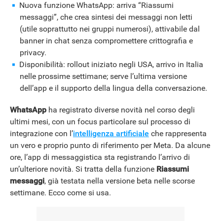
Nuova funzione WhatsApp: arriva “Riassumi
NEWS
messaggi”, che crea sintesi dei messaggi non letti
(utile soprattutto nei gruppi numerosi), attivabile dal
banner in chat senza compromettere crittografia e
privacy.
Disponibilità: rollout iniziato negli USA, arrivo in Italia
nelle prossime settimane; serve l’ultima versione
dell’app e il supporto della lingua della conversazione.
WhatsApp
ha registrato diverse novità nel corso degli
ultimi mesi, con un focus particolare sul processo di
integrazione con l’
intelligenza artificiale
che rappresenta
un vero e proprio punto di riferimento per Meta. Da alcune
ore, l’app di messaggistica sta registrando l’arrivo di
un’ulteriore novità. Si tratta della funzione
Riassumi
messaggi
, già testata nella versione beta nelle scorse
settimane. Ecco come si usa.