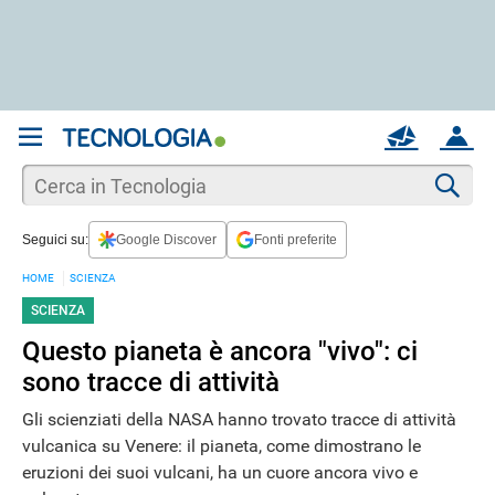
REGISTRATI
MAIL
ACCOUNT
Apri una nuova
MAIL
Cer
Seguici su:
Google Discover
Fonti preferite
AIUTO
HOME
SCIENZA
SCIENZA
Questo pianeta è ancora "vivo": ci
sono tracce di attività
Gli scienziati della NASA hanno trovato tracce di attività
vulcanica su Venere: il pianeta, come dimostrano le
eruzioni dei suoi vulcani, ha un cuore ancora vivo e