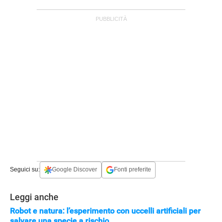
Seguici su:
Google Discover
Fonti preferite
Leggi anche
Robot e natura: l’esperimento con uccelli artificiali per
salvare una specie a rischio
APPLE