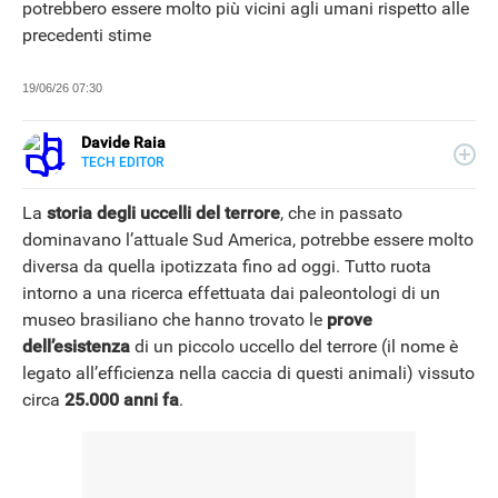
potrebbero essere molto più vicini agli umani rispetto alle
precedenti stime
19/06/26 07:30
Davide Raia
TECH EDITOR
LINKEDIN
Editor e copywriter, ha collaborato con importanti realtà
editoriali italiane e si occupa principalmente di tecnologia,
La
storia degli uccelli del terrore
, che in passato
in tutte le sue forme. Appassionato di viaggi, vive tra
dominavano l’attuale Sud America, potrebbe essere molto
Napoli e la Grecia.
diversa da quella ipotizzata fino ad oggi. Tutto ruota
intorno a una ricerca effettuata dai paleontologi di un
museo brasiliano che hanno trovato le
prove
dell’esistenza
di un piccolo uccello del terrore (il nome è
legato all’efficienza nella caccia di questi animali) vissuto
circa
25.000 anni fa
.