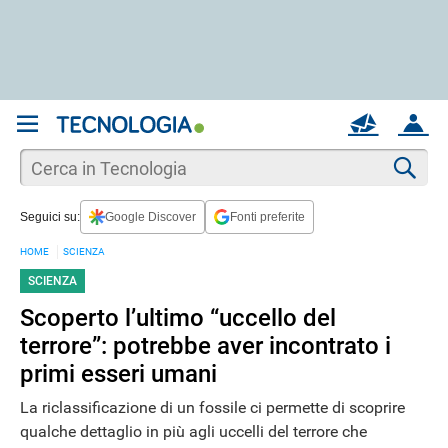
REGISTRATI
MAIL
ACCOUNT
Apri una nuova
MAIL
Cer
Seguici su:
Google Discover
Fonti preferite
AIUTO
HOME
SCIENZA
SCIENZA
Scoperto l’ultimo “uccello del
terrore”: potrebbe aver incontrato i
primi esseri umani
La riclassificazione di un fossile ci permette di scoprire
qualche dettaglio in più agli uccelli del terrore che