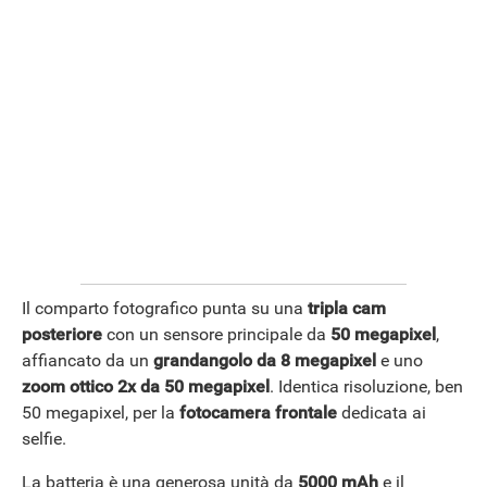
Il comparto fotografico punta su una
tripla cam
posteriore
con un sensore principale da
50 megapixel
,
affiancato da un
grandangolo da 8 megapixel
e uno
zoom ottico 2x da 50 megapixel
. Identica risoluzione, ben
STREAMING E SERIE TV
50 megapixel, per la
fotocamera frontale
dedicata ai
selfie.
La batteria è una generosa unità da
5000 mAh
e il