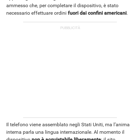
ammesso che, per completare il dispositivo, è stato
necessario effettuare ordini
fuori dai confini americani
.
APPLE
Il telefono viene assemblato negli Stati Uniti, ma l’anima
interna parla una lingua internazionale. Al momento il
dispositivo
non è acquistabile liberamente
: il sito