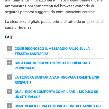
manualmente l’indirizzo del Ministero della Salute o delle
amministrazioni competenti nel browser, evitando di
seguire i percorsi suggeriti da comunicazioni esterne.
La sicurezza digitale passa prima di tutto da un pizzico di
sana diffidenza.
FAQ
COME RICONOSCO IL MESSAGGIO FALSO SULLA
TESSERA SANITARIA?
I messaggi fraudolenti contengono link diretti e richieste
COSA FARE SE RICEVO UN SMS CHE CHIEDE DATI
di dati; il Ministero non invia email/SMS con link per il
PERSONALI?
rinnovo.
Non cliccare, non fornire informazioni e cancella il
LA TESSERA SANITARIA VA RINNOVATA TRAMITE LINK
messaggio; digita manualmente l'indirizzo istituzionale
RICEVUTI?
per verificare.
Il rinnovo è automatico ogni 6 anni e non richiede clic o
QUALI RISCHI COMPORTA COMPILARE IL MODULO SU
pagamenti: eventuali richieste ufficiali passano
UN SITO FALSO?
dall'Agenzia delle Entrate.
I dati inseriti possono essere venduti, usati per clonare
COME VERIFICO UNA COMUNICAZIONE DEL MINISTERO