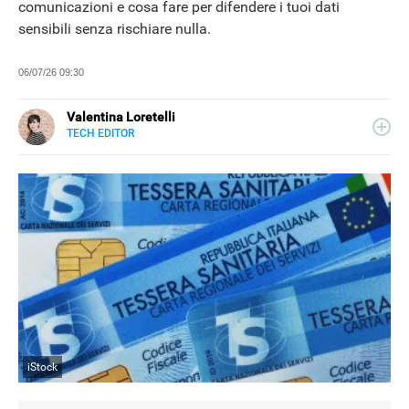
comunicazioni e cosa fare per difendere i tuoi dati
sensibili senza rischiare nulla.
06/07/26 09:30
Valentina Loretelli
TECH EDITOR
E-
Web content writer e curiosa ricercatrice di notizie, ha
MAIL
collaborato con blog e siti news a tema tech, per Libero
SITO
Tecnologia si occupa della sezione Scienza Pop. La sua
passione più grande? La fotografia.
iStock