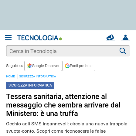
REGISTRATI
MAIL
ACCOUNT
Apri una nuova
MAIL
Cer
Seguici su:
Google Discover
Fonti preferite
AIUTO
HOME
SICUREZZA INFORMATICA
SICUREZZA INFORMATICA
Tessera sanitaria, attenzione al
messaggio che sembra arrivare dal
Ministero: è una truffa
Occhio agli SMS ingannevoli: circola una nuova trappola
svuota-conto. Scopri come riconoscere le false