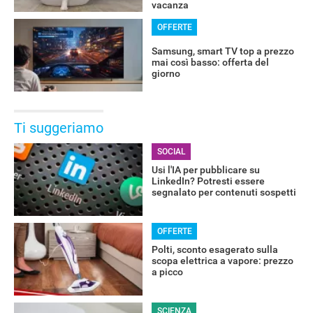
vacanza
OFFERTE
Samsung, smart TV top a prezzo
ALTRO
mai così basso: offerta del
giorno
Ti suggeriamo
SOCIAL
Usi l'IA per pubblicare su
LinkedIn? Potresti essere
segnalato per contenuti sospetti
OFFERTE
Polti, sconto esagerato sulla
scopa elettrica a vapore: prezzo
a picco
SCIENZA