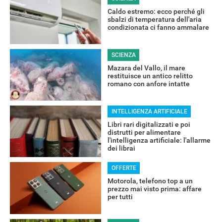
Caldo estremo: ecco perché gli
sbalzi di temperatura dell'aria
condizionata ci fanno ammalare
SCIENZA
Mazara del Vallo, il mare
restituisce un antico relitto
romano con anfore intatte
INTELLIGENZA ARTIFICIALE
Libri rari digitalizzati e poi
distrutti per alimentare
l'intelligenza artificiale: l'allarme
dei librai
OFFERTE
Motorola, telefono top a un
prezzo mai visto prima: affare
per tutti
Libero Tecnologia è un prodotto Italiaonline