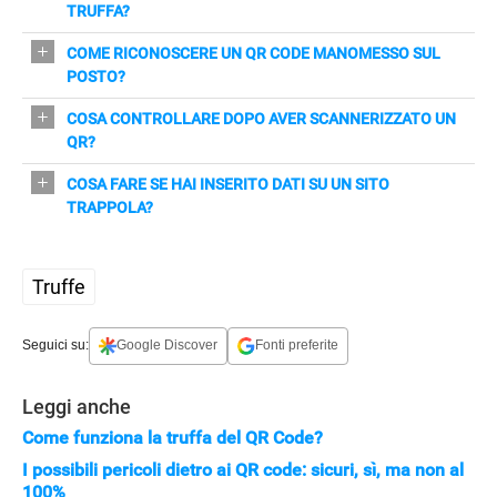
che rubano credenziali, denaro o installano malware.
TRUFFA?
In luoghi pubblici e vacanze: parcheggi, ristoranti,
COME RICONOSCERE UN QR CODE MANOMESSO SUL
colonnine di ricarica e depliant sono scenari comuni.
POSTO?
Tocca il codice: un adesivo sovrapposto indica
COSA CONTROLLARE DOPO AVER SCANNERIZZATO UN
manomissione. Segnala al gestore e non scansionare.
QR?
Leggi l'anteprima dell'URL, evita l'apertura automatica e
COSA FARE SE HAI INSERITO DATI SU UN SITO
diffida di domini insospettabili o richieste urgenti.
TRAPPOLA?
Cambia password, contatta la banca, scansiona il
dispositivo e denuncia alla Polizia Postale.
Truffe
Seguici su:
Google Discover
Fonti preferite
Leggi anche
Come funziona la truffa del QR Code?
I possibili pericoli dietro ai QR code: sicuri, sì, ma non al
100%