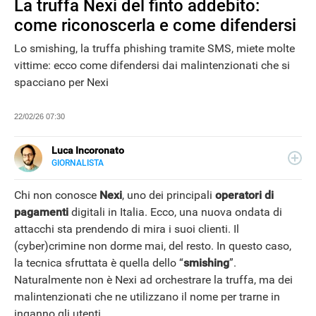
La truffa Nexi del finto addebito:
come riconoscerla e come difendersi
Lo smishing, la truffa phishing tramite SMS, miete molte
vittime: ecco come difendersi dai malintenzionati che si
spacciano per Nexi
22/02/26 07:30
Luca Incoronato
GIORNALISTA
E-
Giornalista pubblicista ed esperto copywriter, ho
MAIL
accumulato esperienze in TV, redazioni giornalistiche
Chi non conosce
Nexi
, uno dei principali
operatori di
LINKEDIN
fisiche e online, così come in TV, come autore, giornalista
pagamenti
digitali in Italia. Ecco, una nuova ondata di
e copywriter. Per Libero Tecnologia scrivo nella sezione
attacchi sta prendendo di mira i suoi clienti. Il
Scienza.
(cyber)crimine non dorme mai, del resto. In questo caso,
la tecnica sfruttata è quella dello “
smishing
”.
Naturalmente non è Nexi ad orchestrare la truffa, ma dei
NEWS
malintenzionati che ne utilizzano il nome per trarne in
inganno gli utenti.