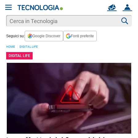
REGISTRATI
MAIL
ACCOUNT
Apri una nuova
MAIL
Cer
Seguici su:
Google Discover
Fonti preferite
AIUTO
HOME
DIGITAL LIFE
DIGITAL LIFE