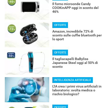
Il forno microonde Candy
COOKinAPP oggi in sconto del
46%
OFFERTE
RECENSIONI
Amazon, incredibile 72% di
sconto sulle cuffie bluetooth per
lo sport
OFFERTE
Il tagliacapelli BaByliss
Japanese Steel oggi al 50% di
sconto
INTELLIGENZA ARTIFICIALE
L'IA crea i primi virus artificiali in
laboratorio: svolta medica o
rischio biologico?
OFFERTE