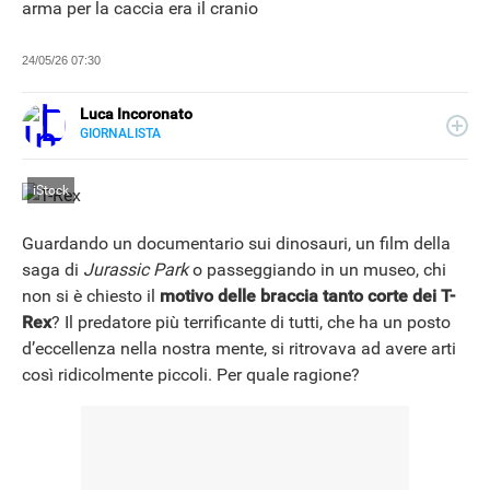
arma per la caccia era il cranio
24/05/26 07:30
Luca Incoronato
GIORNALISTA
E-
Giornalista pubblicista ed esperto copywriter, ho
MAIL
accumulato esperienze in TV, redazioni giornalistiche
LINKEDIN
iStock
fisiche e online, così come in TV, come autore, giornalista
e copywriter. Per Libero Tecnologia scrivo nella sezione
Scienza.
Guardando un documentario sui dinosauri, un film della
saga di
Jurassic Park
o passeggiando in un museo, chi
non si è chiesto il
motivo delle braccia tanto corte dei T-
Rex
? Il predatore più terrificante di tutti, che ha un posto
d’eccellenza nella nostra mente, si ritrovava ad avere arti
così ridicolmente piccoli. Per quale ragione?