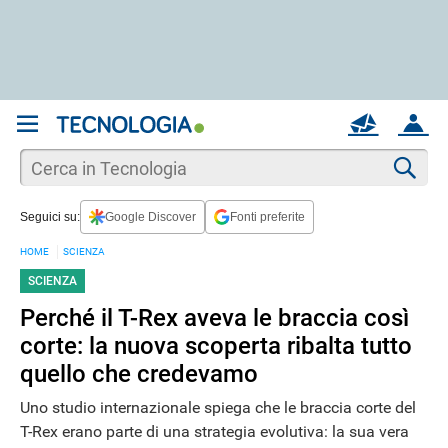
REGISTRATI
MAIL
ACCOUNT
Apri una nuova
MAIL
Cer
Seguici su:
Google Discover
Fonti preferite
AIUTO
HOME
SCIENZA
SCIENZA
Perché il T-Rex aveva le braccia così
corte: la nuova scoperta ribalta tutto
quello che credevamo
Uno studio internazionale spiega che le braccia corte del
T-Rex erano parte di una strategia evolutiva: la sua vera