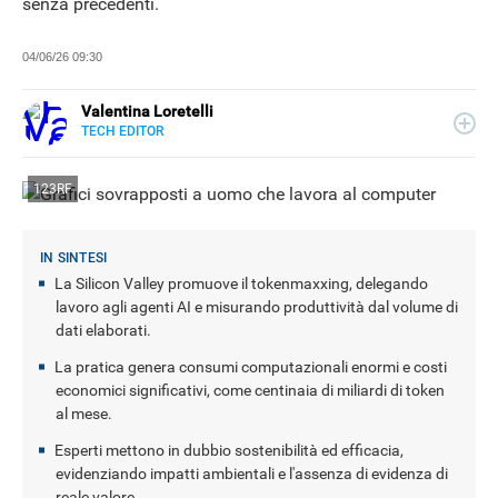
senza precedenti.
04/06/26 09:30
Valentina Loretelli
TECH EDITOR
E-
Web content writer e curiosa ricercatrice di notizie, ha
MAIL
collaborato con blog e siti news a tema tech, per Libero
SITO
123RF
Tecnologia si occupa della sezione Scienza Pop. La sua
passione più grande? La fotografia.
La Silicon Valley promuove il tokenmaxxing, delegando
lavoro agli agenti AI e misurando produttività dal volume di
dati elaborati.
La pratica genera consumi computazionali enormi e costi
economici significativi, come centinaia di miliardi di token
al mese.
Esperti mettono in dubbio sostenibilità ed efficacia,
evidenziando impatti ambientali e l'assenza di evidenza di
reale valore.