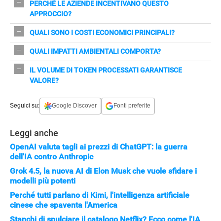
PERCHÉ LE AZIENDE INCENTIVANO QUESTO
delegando intere attività ai sistemi automatizzati per
APPROCCIO?
aumentare i token processati.
Credono che più dati/elaborazione l'AI compie,
QUALI SONO I COSTI ECONOMICI PRINCIPALI?
maggiore sia la produttività e l'adozione
Spese ingenti per elaborazione: esempio di un
QUALI IMPATTI AMBIENTALI COMPORTA?
dell'innovazione.
programmatore che ha generato ~280 miliardi di token,
Consumo enorme di energia elettrica e grandi quantità
IL VOLUME DI TOKEN PROCESSATI GARANTISCE
costando circa 1,5 milioni di dollari.
d'acqua per il raffreddamento dei data center.
VALORE?
No: aumentare i dati processati non assicura qualità o
Seguici su:
Google Discover
Fonti preferite
vantaggi competitivi reali senza benefici tangibili.
Leggi anche
OpenAI valuta tagli ai prezzi di ChatGPT: la guerra
dell'IA contro Anthropic
Grok 4.5, la nuova AI di Elon Musk che vuole sfidare i
modelli più potenti
Perché tutti parlano di Kimi, l'intelligenza artificiale
cinese che spaventa l'America
Stanchi di spulciare il catalogo Netflix? Ecco come l'IA