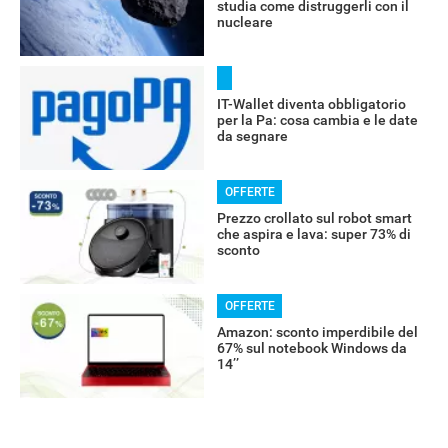
studia come distruggerli con il
nucleare
IT-Wallet diventa obbligatorio
per la Pa: cosa cambia e le date
da segnare
OFFERTE
Prezzo crollato sul robot smart
che aspira e lava: super 73% di
sconto
OFFERTE
Amazon: sconto imperdibile del
67% sul notebook Windows da
14’’