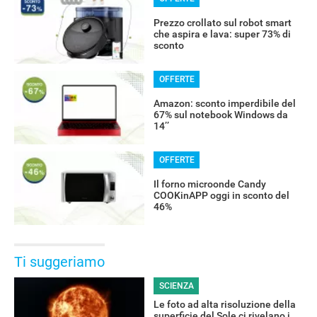
Prezzo crollato sul robot smart
che aspira e lava: super 73% di
sconto
OFFERTE
Amazon: sconto imperdibile del
67% sul notebook Windows da
14’’
OFFERTE
Il forno microonde Candy
COOKinAPP oggi in sconto del
46%
Ti suggeriamo
SCIENZA
Le foto ad alta risoluzione della
superficie del Sole ci rivelano i