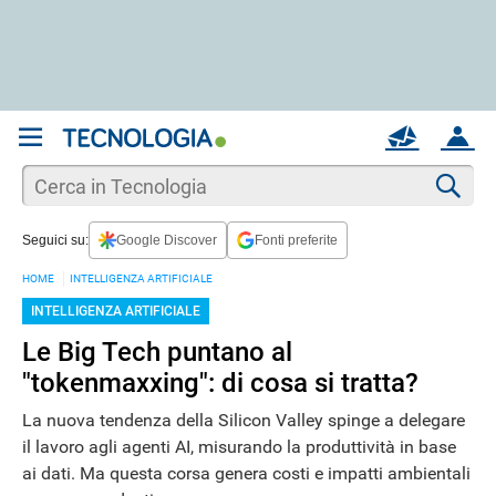
REGISTRATI
MAIL
ACCOUNT
Apri una nuova
MAIL
Cer
Seguici su:
Google Discover
Fonti preferite
AIUTO
HOME
INTELLIGENZA ARTIFICIALE
INTELLIGENZA ARTIFICIALE
Le Big Tech puntano al
"tokenmaxxing": di cosa si tratta?
La nuova tendenza della Silicon Valley spinge a delegare
il lavoro agli agenti AI, misurando la produttività in base
ai dati. Ma questa corsa genera costi e impatti ambientali