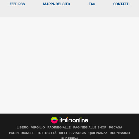
FEED RSS
MAPPA DEL SITO
TAG
CONTATTI
LIBERO
VIRGILIO
PAGINEGIALLE
PAGINEGIALLE SHOP
PGCASA
Libero Tecnologia è un prodotto Italiaonline
PAGINEBIANCHE
TUTTOCITTÀ
DILEI
SIVIAGGIA
QUIFINANZA
BUONISSIMO
SUPEREVA