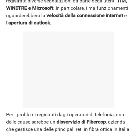
registrate diverse segnalazioni da parte degli utenti
TIM,
WINDTRE e Microsoft
. In particolare, i malfunzionamenti
riguarderebbero la
velocità della connessione internet
e
NEWS
l’
apertura di outlook
.
Per i problemi registrati dagli operatori di telefonia, una
delle cause sarebbe un
disservizio di Fibercop
, azienda
che gestisce una delle principali reti in fibra ottica in Italia.