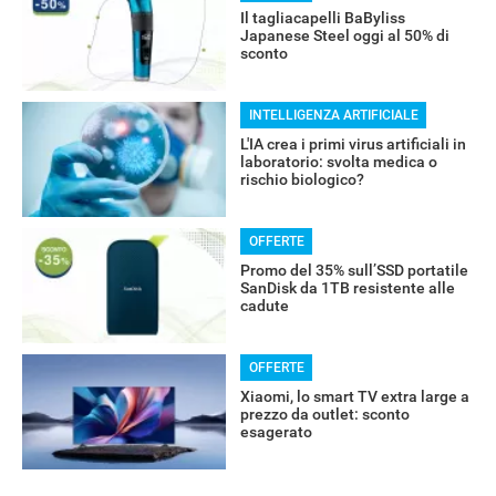
Il tagliacapelli BaByliss
Japanese Steel oggi al 50% di
sconto
INTELLIGENZA ARTIFICIALE
L'IA crea i primi virus artificiali in
laboratorio: svolta medica o
rischio biologico?
OFFERTE
Promo del 35% sull’SSD portatile
SanDisk da 1TB resistente alle
cadute
OFFERTE
Xiaomi, lo smart TV extra large a
prezzo da outlet: sconto
esagerato