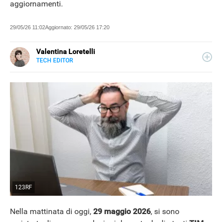
aggiornamenti.
29/05/26 11:02
Aggiornato:
29/05/26 17:20
Valentina Loretelli
TECH EDITOR
E-
Web content writer e curiosa ricercatrice di notizie, ha
MAIL
collaborato con blog e siti news a tema tech, per Libero
SITO
Tecnologia si occupa della sezione Scienza Pop. La sua
passione più grande? La fotografia.
123RF
Nella mattinata di oggi,
29 maggio 2026
, si sono