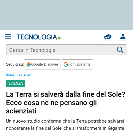
REGISTRATI
MAIL
ACCOUNT
Apri una nuova
MAIL
Cer
Seguici su:
Google Discover
Fonti preferite
AIUTO
HOME
SCIENZA
SCIENZA
La Terra si salverà dalla fine del Sole?
Ecco cosa ne ne pensano gli
scienziati
Un nuovo studio conferma che la Terra potrebbe salvarsi
nonostante la fine del Sole, che si trasformerà in Gigante