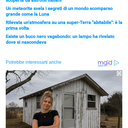
scoperta da astrofili italiani
Un meteorite svela i segreti di un mondo scomparso
grande come la Luna
Rilevata un’atmosfera su una super-Terra "abitabile": è la
prima volta
Esiste un buco nero vagabondo: un lampo ha rivelato
dove si nascondeva