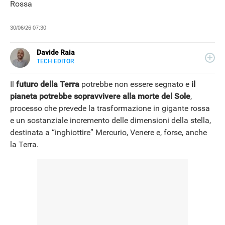
Rossa
30/06/26 07:30
Davide Raia
TECH EDITOR
LINKEDIN
Editor e copywriter, ha collaborato con importanti realtà
editoriali italiane e si occupa principalmente di tecnologia,
Il
futuro della Terra
potrebbe non essere segnato e
il
in tutte le sue forme. Appassionato di viaggi, vive tra
pianeta potrebbe sopravvivere alla morte del Sole
,
Napoli e la Grecia.
processo che prevede la trasformazione in gigante rossa
NEWS
e un sostanziale incremento delle dimensioni della stella,
destinata a “inghiottire” Mercurio, Venere e, forse, anche
la Terra.