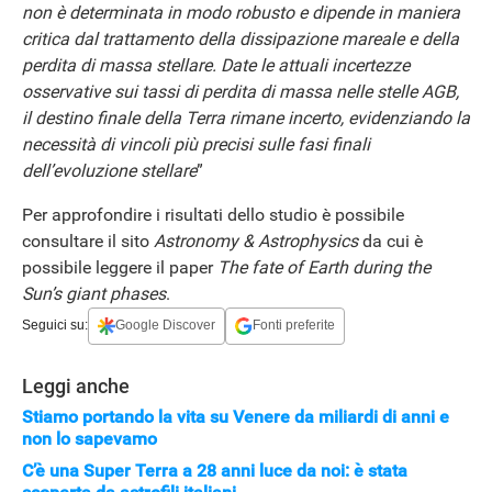
non è determinata in modo robusto e dipende in maniera
critica dal trattamento della dissipazione mareale e della
perdita di massa stellare. Date le attuali incertezze
osservative sui tassi di perdita di massa nelle stelle AGB,
il destino finale della Terra rimane incerto, evidenziando la
necessità di vincoli più precisi sulle fasi finali
dell’evoluzione stellare
”
Per approfondire i risultati dello studio è possibile
STREAMING E SERIE TV
consultare il sito
Astronomy & Astrophysics
da cui è
possibile leggere il paper
The fate of Earth during the
Sun’s giant phases
.
Seguici su:
Google Discover
Fonti preferite
Leggi anche
Stiamo portando la vita su Venere da miliardi di anni e
non lo sapevamo
C’è una Super Terra a 28 anni luce da noi: è stata