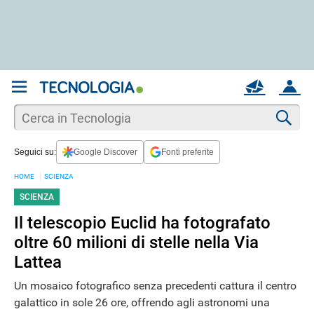
REGISTRATI
MAIL
ACCOUNT
Apri una nuova
MAIL
Cer
Seguici su:
Google Discover
Fonti preferite
AIUTO
HOME
SCIENZA
SCIENZA
Il telescopio Euclid ha fotografato
oltre 60 milioni di stelle nella Via
Lattea
Un mosaico fotografico senza precedenti cattura il centro
galattico in sole 26 ore, offrendo agli astronomi una