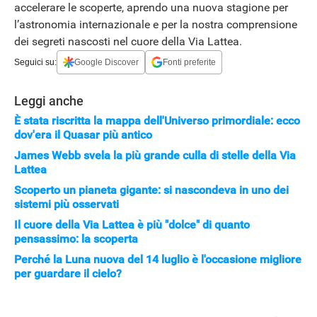
accelerare le scoperte, aprendo una nuova stagione per
l’astronomia internazionale e per la nostra comprensione
dei segreti nascosti nel cuore della Via Lattea.
Seguici su:
Google Discover
Fonti preferite
Leggi anche
È stata riscritta la mappa dell'Universo primordiale: ecco
dov'era il Quasar più antico
James Webb svela la più grande culla di stelle della Via
Lattea
Scoperto un pianeta gigante: si nascondeva in uno dei
sistemi più osservati
STREAMING E SERIE TV
Il cuore della Via Lattea è più "dolce" di quanto
pensassimo: la scoperta
Perché la Luna nuova del 14 luglio è l'occasione migliore
per guardare il cielo?