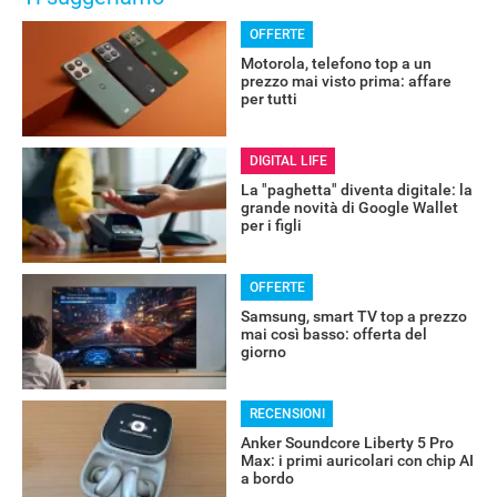
OFFERTE
Motorola, telefono top a un
prezzo mai visto prima: affare
per tutti
DIGITAL LIFE
La "paghetta" diventa digitale: la
grande novità di Google Wallet
per i figli
OFFERTE
Samsung, smart TV top a prezzo
mai così basso: offerta del
giorno
RECENSIONI
Anker Soundcore Liberty 5 Pro
Max: i primi auricolari con chip AI
a bordo