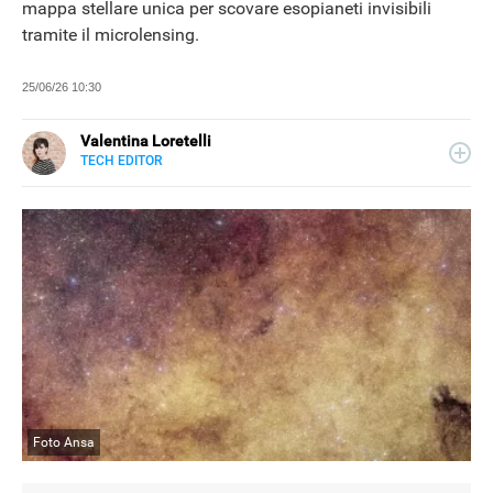
mappa stellare unica per scovare esopianeti invisibili
tramite il microlensing.
25/06/26 10:30
Valentina Loretelli
TECH EDITOR
E-
Web content writer e curiosa ricercatrice di notizie, ha
MAIL
collaborato con blog e siti news a tema tech, per Libero
SITO
Tecnologia si occupa della sezione Scienza Pop. La sua
passione più grande? La fotografia.
Foto Ansa