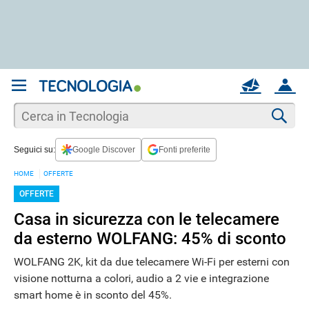
REGISTRATI
MAIL
ACCOUNT
Apri una nuova
MAIL
Cer
Seguici su:
Google Discover
Fonti preferite
AIUTO
HOME
OFFERTE
OFFERTE
Casa in sicurezza con le telecamere
da esterno WOLFANG: 45% di sconto
WOLFANG 2K, kit da due telecamere Wi-Fi per esterni con
visione notturna a colori, audio a 2 vie e integrazione
smart home è in sconto del 45%.