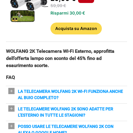
59,99 €
Risparmi 30,00 €
APPLE
Acquista
su Amazon
WOLFANG 2K Telecamera Wi-Fi Esterno, approfitta
dell’offerta lampo con sconto del 45% fino ad
esaurimento scorte.
FAQ
LA TELECAMERA WOLFANG 2K WI-FI FUNZIONA ANCHE
AL BUIO COMPLETO?
Sì, offre visione notturna avanzata a colori e a infrarossi
LE TELECAMERE WOLFANG 2K SONO ADATTE PER
fino a 15 metri, così monitori l’area anche in totale
L’ESTERNO IN TUTTE LE STAGIONI?
oscurità.
Sì, sono certificate IP65 e funzionano da -20 °C a 50 °C,
POSSO USARE LE TELECAMERE WOLFANG 2K CON
quindi resistono a pioggia, freddo e caldo intenso.
ALEXA O GOOGLE HOME?