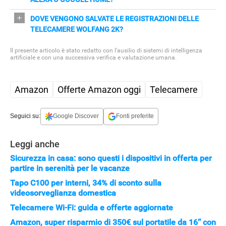
Sì, il sistema è compatibile con Alexa e Google Home e
DOVE VENGONO SALVATE LE REGISTRAZIONI DELLE
può essere controllato tramite comandi vocali e app
TELECAMERE WOLFANG 2K?
Osaio.
Puoi archiviare i video su scheda microSD fino a 128
Il presente articolo è stato redatto con l’ausilio di sistemi di intelligenza
GB oppure sul cloud crittografato Osaio, in base alle
artificiale e con una successiva verifica e valutazione umana.
tue preferenze.
Amazon
Offerte Amazon oggi
Telecamere
Seguici su:
Google Discover
Fonti preferite
Leggi anche
Sicurezza in casa: sono questi i dispositivi in offerta per
partire in serenità per le vacanze
Tapo C100 per interni, 34% di sconto sulla
videosorveglianza domestica
Telecamere Wi-Fi: guida e offerte aggiornate
Amazon, super risparmio di 350€ sul portatile da 16’’ con