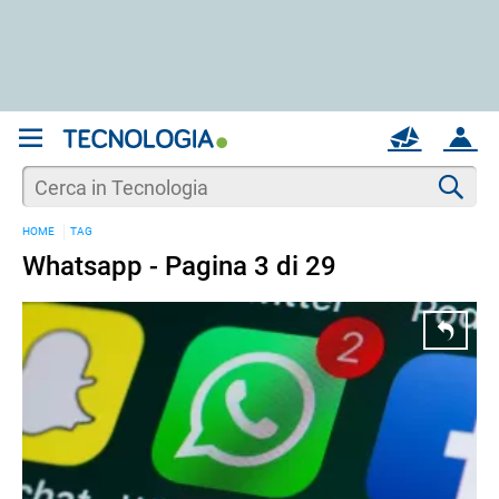
REGISTRATI
MAIL
ACCOUNT
Apri una nuova
MAIL
Cer
HOME
TAG
AIUTO
Whatsapp - Pagina 3 di 29