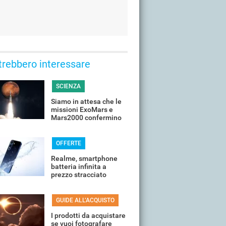
trebbero interessare
SCIENZA
Siamo in attesa che le
missioni ExoMars e
Mars2000 confermino
la presenza di vita su
Marte
OFFERTE
Realme, smartphone
batteria infinita a
prezzo stracciato
GUIDE ALL’ACQUISTO
I prodotti da acquistare
se vuoi fotografare