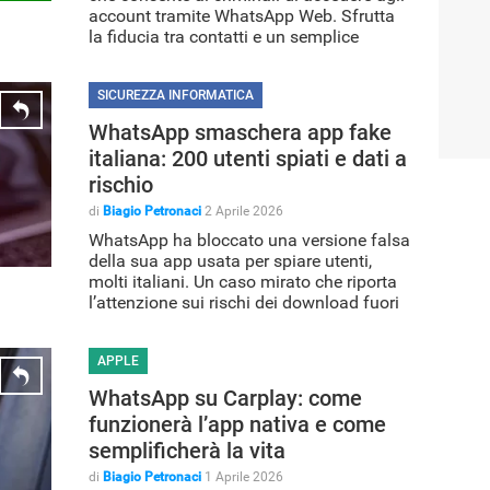
account tramite WhatsApp Web. Sfrutta
la fiducia tra contatti e un semplice
codice di verifica.
SICUREZZA INFORMATICA
WhatsApp smaschera app fake
italiana: 200 utenti spiati e dati a
rischio
di
Biagio Petronaci
2 Aprile 2026
WhatsApp ha bloccato una versione falsa
della sua app usata per spiare utenti,
molti italiani. Un caso mirato che riporta
l’attenzione sui rischi dei download fuori
dagli store ufficiali.
APPLE
WhatsApp su Carplay: come
funzionerà l’app nativa e come
semplificherà la vita
di
Biagio Petronaci
1 Aprile 2026