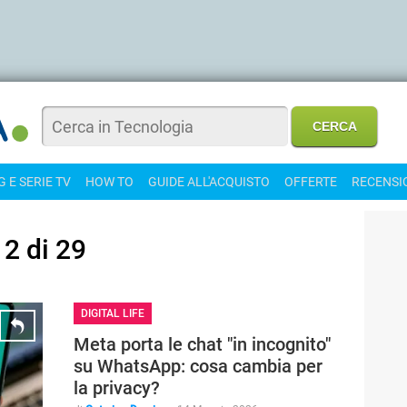
 E SERIE TV
HOW TO
GUIDE ALL'ACQUISTO
OFFERTE
RECENSI
2 di 29
DIGITAL LIFE
Meta porta le chat "in incognito"
su WhatsApp: cosa cambia per
la privacy?