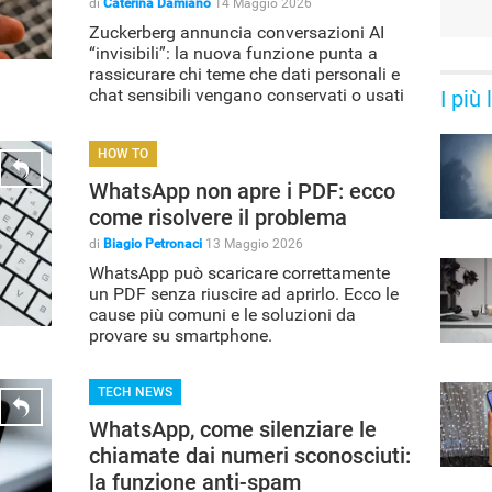
di
Caterina Damiano
14 Maggio 2026
Zuckerberg annuncia conversazioni AI
“invisibili”: la nuova funzione punta a
rassicurare chi teme che dati personali e
chat sensibili vengano conservati o usati
I più
per addestrare i modelli
HOW TO
WhatsApp non apre i PDF: ecco
come risolvere il problema
di
Biagio Petronaci
13 Maggio 2026
WhatsApp può scaricare correttamente
un PDF senza riuscire ad aprirlo. Ecco le
cause più comuni e le soluzioni da
provare su smartphone.
TECH NEWS
WhatsApp, come silenziare le
chiamate dai numeri sconosciuti:
la funzione anti-spam