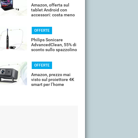
Amazon, offerta sul
tablet Android con
accessori: costa meno
di 100€
OFFERTE
Philips Sonicare
AdvancedClean, 55% di
sconto sullo spazzolino
smart
OFFERTE
Amazon, prezzo mai
visto sul proiettore 4K
smart per l’home
cinema