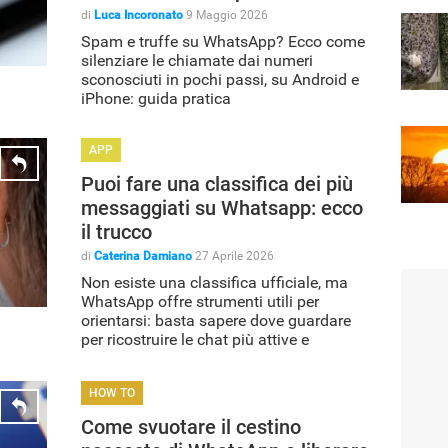
di
Luca Incoronato
9 Maggio 2026
Spam e truffe su WhatsApp? Ecco come
silenziare le chiamate dai numeri
sconosciuti in pochi passi, su Android e
iPhone: guida pratica
APP
Puoi fare una classifica dei più
messaggiati su Whatsapp: ecco
il trucco
di
Caterina Damiano
27 Aprile 2026
Non esiste una classifica ufficiale, ma
WhatsApp offre strumenti utili per
orientarsi: basta sapere dove guardare
per ricostruire le chat più attive e
frequenti
HOW TO
Come svuotare il cestino