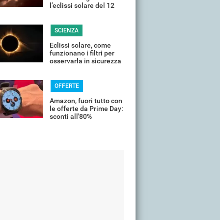
l’eclissi solare del 12
agosto
SCIENZA
Eclissi solare, come
funzionano i filtri per
osservarla in sicurezza
(e perché non possiamo
non usarli)
OFFERTE
Amazon, fuori tutto con
le offerte da Prime Day:
sconti all'80%