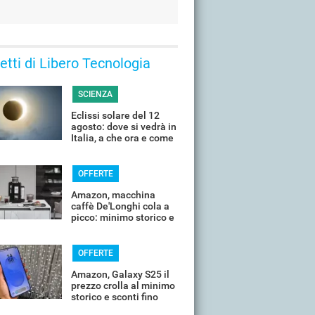
 letti di Libero Tecnologia
SCIENZA
Eclissi solare del 12
agosto: dove si vedrà in
Italia, a che ora e come
guardarla senza rischi
OFFERTE
Amazon, macchina
caffè De'Longhi cola a
picco: minimo storico e
sconti all'80%
OFFERTE
Amazon, Galaxy S25 il
prezzo crolla al minimo
storico e sconti fino
all'85%