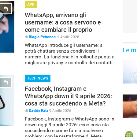
APP
WhatsApp, arrivano gli
username: a cosa servono e
come cambiare il proprio
di
Biagio Petronaci
9 Aprile 2026
WhatsApp introduce gli username: si
Le mi
potrà chattare senza condividere il
numero. La funzione è in rollout e punta a
migliorare privacy e controllo dei contatti.
TECH NEWS
Facebook, Instagram e
WhatsApp down il 9 aprile 2026:
cosa sta succedendo a Meta?
di
Davide Raia
9 Aprile 2026
Facebook, Instagram e WhatsApp sono in
down oggi 9 aprile 2026: ecco cosa sta
succedendo e come fare a risolvere i
problemi con le piattaforme di Meta