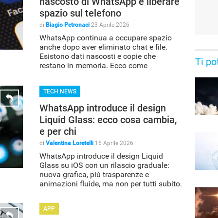
nascosto di WhatsApp e liberare
spazio sul telefono
di
Biagio Petronaci
23 Aprile 2026
WhatsApp continua a occupare spazio
anche dopo aver eliminato chat e file.
Esistono dati nascosti e copie che
Ti po
restano in memoria. Ecco come
individuarli e rimuoverli.
TECH NEWS
WhatsApp introduce il design
Liquid Glass: ecco cosa cambia,
e per chi
di
Valentina Loretelli
16 Aprile 2026
WhatsApp introduce il design Liquid
Glass su iOS con un rilascio graduale:
nuova grafica, più trasparenze e
animazioni fluide, ma non per tutti subito.
APP