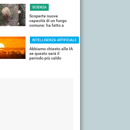
SCIENZA
Scoperte nuove
capacità di un fungo
comune: ha fatto a
pezzi una plastica
quasi indistruttibile
INTELLIGENZA ARTIFICIALE
Abbiamo chiesto alle IA
se questo sarà il
periodo più caldo
dell'anno o non siamo
ancora salvi