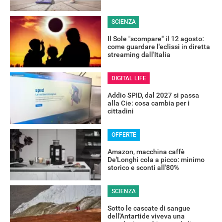
SCIENZA
Il Sole "scompare" il 12 agosto:
come guardare l'eclissi in diretta
streaming dall'Italia
DIGITAL LIFE
Addio SPID, dal 2027 si passa
alla Cie: cosa cambia per i
cittadini
OFFERTE
RECENSIONI
Amazon, macchina caffè
De'Longhi cola a picco: minimo
storico e sconti all'80%
SCIENZA
Sotto le cascate di sangue
dell'Antartide viveva una