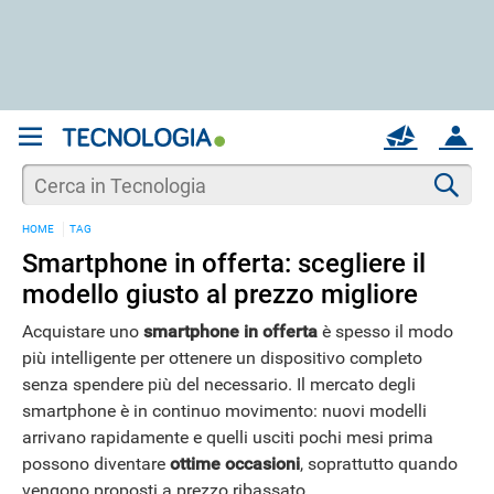
REGISTRATI
MAIL
ACCOUNT
Apri una nuova
MAIL
Cer
HOME
TAG
AIUTO
Smartphone in offerta: scegliere il
modello giusto al prezzo migliore
Acquistare uno
smartphone in offerta
è spesso il modo
più intelligente per ottenere un dispositivo completo
senza spendere più del necessario. Il mercato degli
smartphone è in continuo movimento: nuovi modelli
arrivano rapidamente e quelli usciti pochi mesi prima
possono diventare
ottime occasioni
, soprattutto quando
vengono proposti a prezzo ribassato.