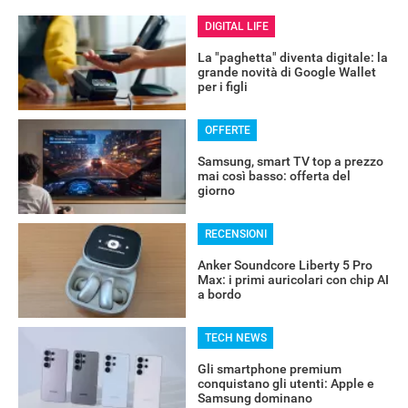
DIGITAL LIFE
La "paghetta" diventa digitale: la
grande novità di Google Wallet
per i figli
OFFERTE
Samsung, smart TV top a prezzo
mai così basso: offerta del
giorno
RECENSIONI
Anker Soundcore Liberty 5 Pro
Max: i primi auricolari con chip AI
a bordo
TECH NEWS
Gli smartphone premium
conquistano gli utenti: Apple e
Samsung dominano