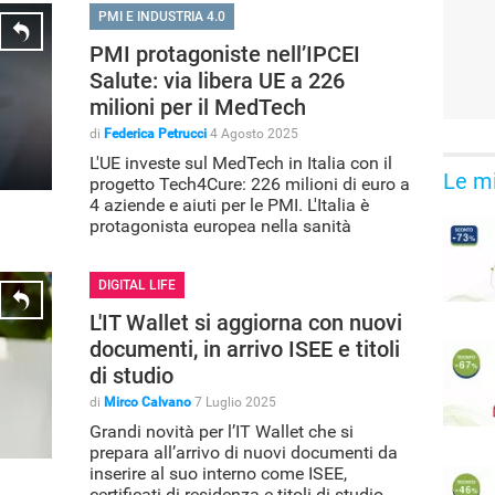
PMI E INDUSTRIA 4.0
PMI protagoniste nell’IPCEI
Salute: via libera UE a 226
milioni per il MedTech
di
Federica Petrucci
4 Agosto 2025
L'UE investe sul MedTech in Italia con il
Le mi
progetto Tech4Cure: 226 milioni di euro a
4 aziende e aiuti per le PMI. L'Italia è
protagonista europea nella sanità
digitale.
DIGITAL LIFE
L'IT Wallet si aggiorna con nuovi
documenti, in arrivo ISEE e titoli
di studio
di
Mirco Calvano
7 Luglio 2025
Grandi novità per l’IT Wallet che si
prepara all’arrivo di nuovi documenti da
inserire al suo interno come ISEE,
certificati di residenza e titoli di studio