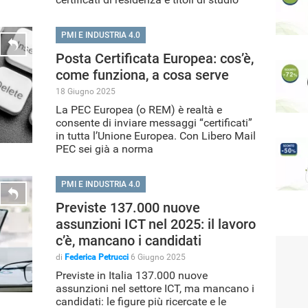
PMI E INDUSTRIA 4.0
Posta Certificata Europea: cos’è,
come funziona, a cosa serve
18 Giugno 2025
La PEC Europea (o REM) è realtà e
consente di inviare messaggi “certificati”
in tutta l’Unione Europea. Con Libero Mail
PEC sei già a norma
PMI E INDUSTRIA 4.0
Previste 137.000 nuove
assunzioni ICT nel 2025: il lavoro
c’è, mancano i candidati
di
Federica Petrucci
6 Giugno 2025
Previste in Italia 137.000 nuove
assunzioni nel settore ICT, ma mancano i
candidati: le figure più ricercate e le