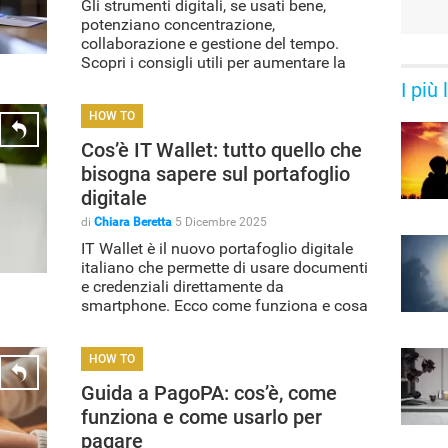
Gli strumenti digitali, se usati bene,
potenziano concentrazione,
collaborazione e gestione del tempo.
Scopri i consigli utili per aumentare la
produttività con app, piattaforme e tool
I più
HOW TO
Cos’è IT Wallet: tutto quello che
bisogna sapere sul portafoglio
digitale
di
Chiara Beretta
5 Dicembre 2025
IT Wallet è il nuovo portafoglio digitale
italiano che permette di usare documenti
e credenziali direttamente da
smartphone. Ecco come funziona e cosa
cambia
HOW TO
Guida a PagoPA: cos’è, come
funziona e come usarlo per
pagare