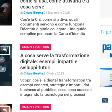
come si usa, come attivarla e a
cosa serve
di
Chiara Beretta
21 Novembre 2025
Cos’è la CIE, come si attiva, quali
documenti servono e come funziona
l’identità digitale collegata. Una guida
Ti po
semplice per usare la Carta d’Identità
Elettronica
SMART EVOLUTION
A cosa serve la trasformazione
digitale: esempi, impatti e
sviluppi futuri
di
Chiara Beretta
3 Ottobre 2025
Scopri cos’è la digital transformation tra
esempi concreti, strategie e impatti: dai
business al pubblico, ecco cosa succede
integrando la tecnologia nei processi
SMART EVOLUTION