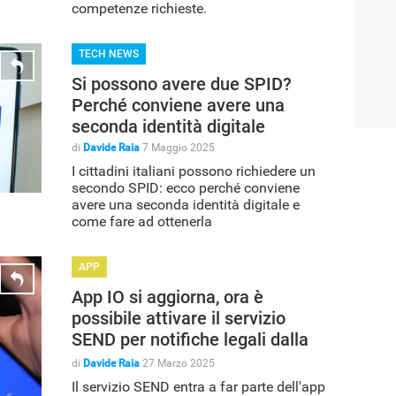
competenze richieste.
TECH NEWS
Si possono avere due SPID?
Perché conviene avere una
seconda identità digitale
di
Davide Raia
7 Maggio 2025
I cittadini italiani possono richiedere un
secondo SPID: ecco perché conviene
avere una seconda identità digitale e
come fare ad ottenerla
APP
App IO si aggiorna, ora è
possibile attivare il servizio
SEND per notifiche legali dalla
PA
di
Davide Raia
27 Marzo 2025
Il servizio SEND entra a far parte dell'app