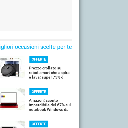
gliori occasioni scelte per te
OFFERTE
Prezzo crollato sul
robot smart che aspira
e lava: super 73% di
sconto
OFFERTE
Amazon: sconto
imperdibile del 67% sul
notebook Windows da
14’’
OFFERTE