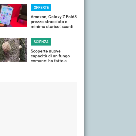
OFFERTE
Amazon, Galaxy Z Fold8
prezzo stracciato e
minimo storico: sconti
all'85%
SCIENZA
Scoperte nuove
capacità di un fungo
comune: ha fatto a
pezzi una plastica
quasi indistruttibile