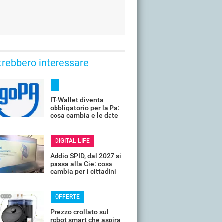
trebbero interessare
IT-Wallet diventa
obbligatorio per la Pa:
cosa cambia e le date
da segnare
DIGITAL LIFE
Addio SPID, dal 2027 si
passa alla Cie: cosa
cambia per i cittadini
OFFERTE
Prezzo crollato sul
robot smart che aspira