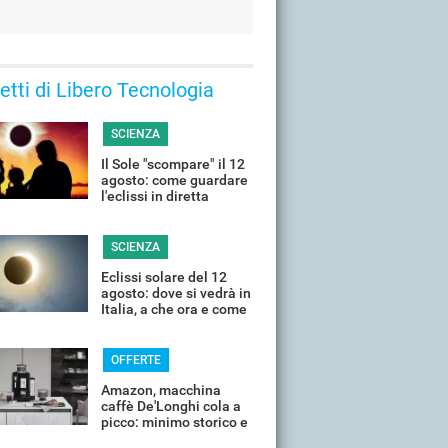
 letti di Libero Tecnologia
SCIENZA
Il Sole "scompare" il 12
agosto: come guardare
l'eclissi in diretta
streaming dall'Italia
SCIENZA
Eclissi solare del 12
agosto: dove si vedrà in
Italia, a che ora e come
guardarla senza rischi
OFFERTE
Amazon, macchina
caffè De'Longhi cola a
picco: minimo storico e
sconti all'80%