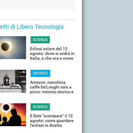
 letti di Libero Tecnologia
SCIENZA
Eclissi solare del 12
agosto: dove si vedrà in
Italia, a che ora e come
guardarla senza rischi
OFFERTE
Amazon, macchina
caffè De'Longhi cola a
picco: minimo storico e
sconti all'80%
SCIENZA
Il Sole "scompare" il 12
agosto: come guardare
l'eclissi in diretta
streaming dall'Italia