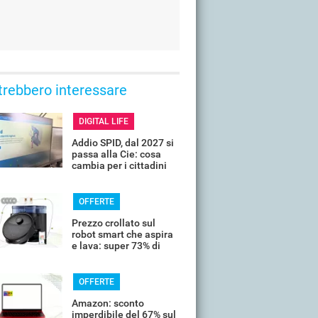
trebbero interessare
DIGITAL LIFE
Addio SPID, dal 2027 si
passa alla Cie: cosa
cambia per i cittadini
OFFERTE
Prezzo crollato sul
robot smart che aspira
e lava: super 73% di
sconto
OFFERTE
Amazon: sconto
imperdibile del 67% sul