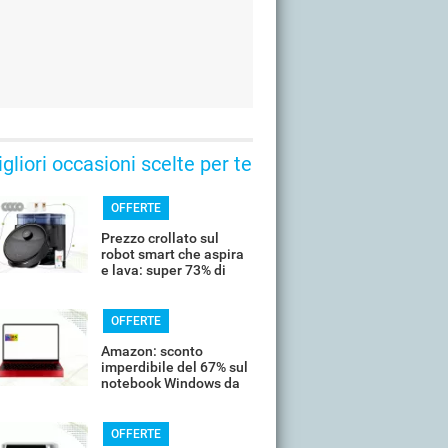
gliori occasioni scelte per te
OFFERTE
Prezzo crollato sul
robot smart che aspira
e lava: super 73% di
sconto
OFFERTE
Amazon: sconto
imperdibile del 67% sul
notebook Windows da
14’’
OFFERTE