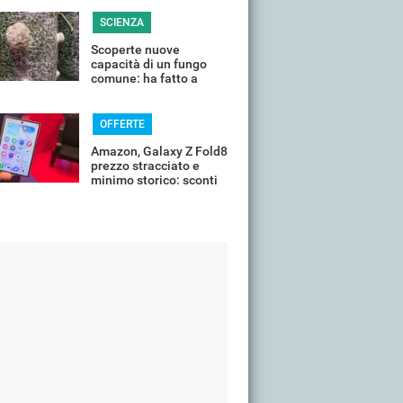
SCIENZA
Scoperte nuove
capacità di un fungo
comune: ha fatto a
pezzi una plastica
quasi indistruttibile
OFFERTE
Amazon, Galaxy Z Fold8
prezzo stracciato e
minimo storico: sconti
all'85%