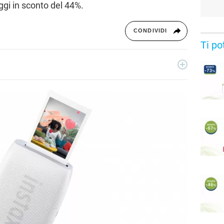
oggi in sconto del 44%.
CONDIVIDI
Ti po
ecnologia a 360°: novità e tendenze dal mondo tech,
per un pubblico di principianti e di esperti, di utenti privati, di
i nostri articoli sul mondo Android e Apple, app e social,
rable, domotica e gadget.