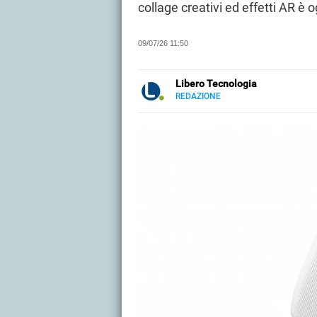
collage creativi ed effetti AR è 
09/07/26 11:50
Libero Tecnologia
REDAZIONE
E-
Libero Tecnologia si occupa di t
MAIL
approfondimenti, guide e tutorial, 
PMI e professionisti. Qui trovate 
audio e video, smartphone e wea