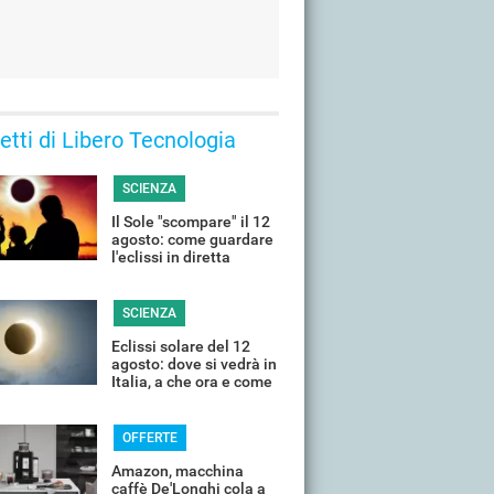
 letti di Libero Tecnologia
SCIENZA
Il Sole "scompare" il 12
agosto: come guardare
l'eclissi in diretta
streaming dall'Italia
SCIENZA
Eclissi solare del 12
agosto: dove si vedrà in
Italia, a che ora e come
guardarla senza rischi
OFFERTE
Amazon, macchina
caffè De'Longhi cola a