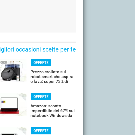
gliori occasioni scelte per te
OFFERTE
Prezzo crollato sul
robot smart che aspira
e lava: super 73% di
sconto
OFFERTE
Amazon: sconto
imperdibile del 67% sul
notebook Windows da
14’’
OFFERTE