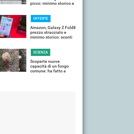
picco: minimo storico e
sconti all'80%
OFFERTE
Amazon, Galaxy Z Fold8
prezzo stracciato e
minimo storico: sconti
all'85%
SCIENZA
Scoperte nuove
capacità di un fungo
comune: ha fatto a
pezzi una plastica
quasi indistruttibile