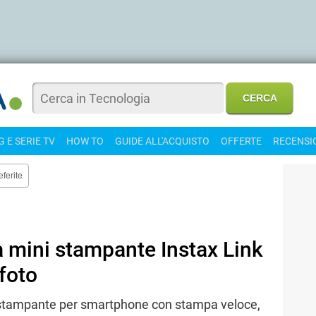
 E SERIE TV
HOW TO
GUIDE ALL'ACQUISTO
OFFERTE
RECENSI
eferite
a mini stampante Instax Link
foto
ni stampante per smartphone con stampa veloce,