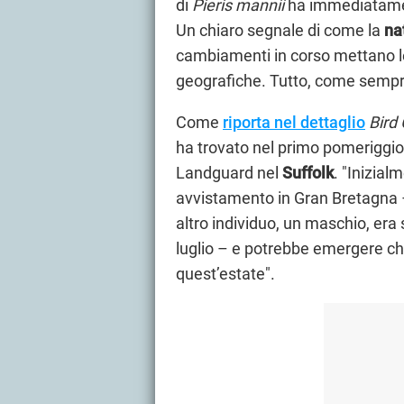
di
Pieris mannii
ha immediatament
Un chiaro segnale di come la
na
cambiamenti in corso mettano le 
geografiche. Tutto, come sempre
Come
riporta nel dettaglio
Bird
ha trovato nel primo pomeriggio
Landguard nel
Suffolk
. "Inizial
avvistamento in Gran Bretagna – 
altro individuo, un maschio, era
luglio – e potrebbe emergere ch
quest’estate".