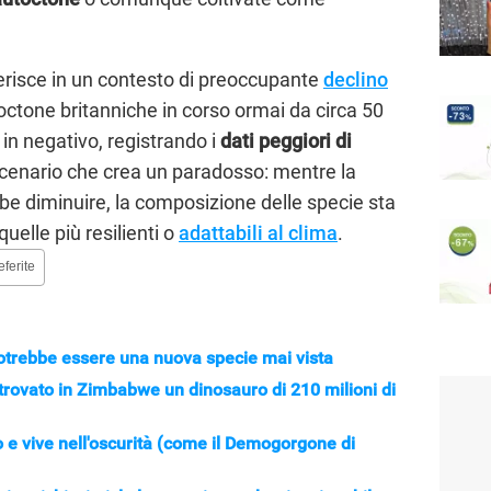
erisce in un contesto di preoccupante
declino
ctone britanniche in corso ormai da circa 50
in negativo, registrando i
dati peggiori di
cenario che crea un paradosso: mentre la
be diminuire, la composizione delle specie sta
uelle più resilienti o
adattabili al clima
.
eferite
otrebbe essere una nuova specie mai vista
trovato in Zimbabwe un dinosauro di 210 milioni di
 e vive nell'oscurità (come il Demogorgone di