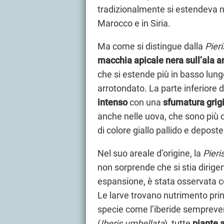
tradizionalmente si estendeva ne
Marocco e in Siria.
Ma come si distingue dalla
Pier
macchia apicale nera sull’ala a
che si estende più in basso lung
arrotondato. La parte inferiore d
intenso
con una
sfumatura grig
anche nelle uova, che sono più c
di colore giallo pallido e depos
Nel suo areale d’origine, la
Pieri
non sorprende che si stia dirige
espansione, è stata osservata 
Le larve trovano nutrimento pri
specie come l’iberide sempreve
(
Iberis umbellata
), tutte
piante 