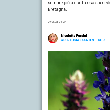
sempre più a nord: cosa succede
Bretagna.
09/08/25 08:00
Nicoletta Fersini
GIORNALISTA E CONTENT EDITOR
LINKEDIN
Metà Palermo, metà Salento. Ingua
quella creativa di content editor
tempo libero si dedica alle dinam