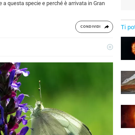
 a questa specie e perché è arrivata in Gran
Ti po
CONDIVIDI
ribile curiosa con due anime: quella critica di giornalista e
. Per Libero Tecnologia scrive di scienza e nuove scoperte, nel
iche di Google.