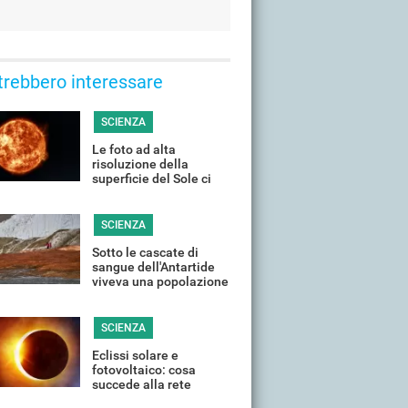
trebbero interessare
SCIENZA
Le foto ad alta
risoluzione della
superficie del Sole ci
rivelano i suoi segreti
più suggestivi
SCIENZA
Sotto le cascate di
sangue dell'Antartide
viveva una popolazione
abituata al clima
estremo
SCIENZA
Eclissi solare e
fotovoltaico: cosa
succede alla rete
elettrica quando il Sole