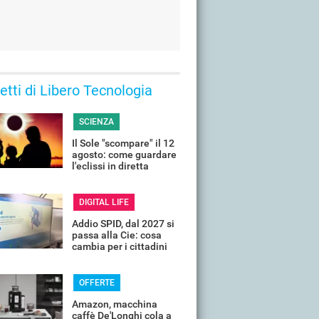
 letti di Libero Tecnologia
SCIENZA
Il Sole "scompare" il 12
agosto: come guardare
l'eclissi in diretta
streaming dall'Italia
DIGITAL LIFE
Addio SPID, dal 2027 si
passa alla Cie: cosa
cambia per i cittadini
OFFERTE
Amazon, macchina
caffè De'Longhi cola a