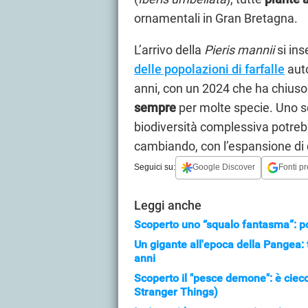
ornamentali in Gran Bretagna.
L’arrivo della
Pieris mannii
si ins
delle popolazioni di farfalle
auto
anni, con un 2024 che ha chiuso 
sempre
per molte specie. Uno s
biodiversità complessiva potreb
cambiando, con l’espansione di q
Seguici su:
Google Discover
Fonti pr
Leggi anche
Scoperto uno “squalo fantasma”: p
Un gigante all'epoca della Pangea: 
anni
Scoperto il "pesce demone": è cieco
Stranger Things)