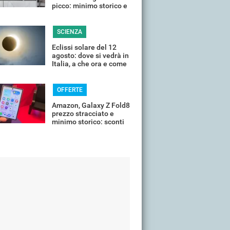
picco: minimo storico e
sconti all'80%
SCIENZA
Eclissi solare del 12
agosto: dove si vedrà in
Italia, a che ora e come
guardarla senza rischi
OFFERTE
Amazon, Galaxy Z Fold8
prezzo stracciato e
minimo storico: sconti
all'85%