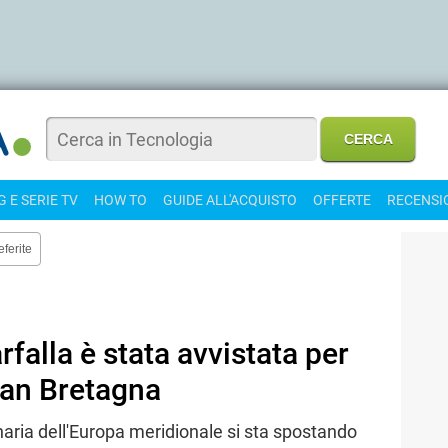
 E SERIE TV
HOW TO
GUIDE ALL'ACQUISTO
OFFERTE
RECENSI
eferite
rfalla è stata avvistata per
Gran Bretagna
inaria dell'Europa meridionale si sta spostando