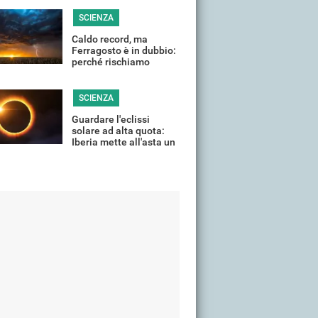
si "spegne"?
SCIENZA
Caldo record, ma
Ferragosto è in dubbio:
perché rischiamo
temporali violenti in
(quasi) tutta Italia
SCIENZA
Guardare l'eclissi
solare ad alta quota:
Iberia mette all'asta un
volo speciale