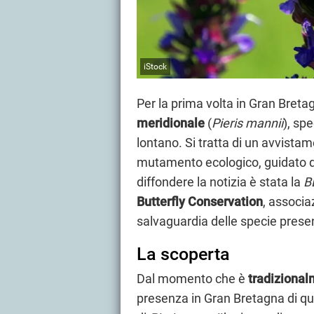
iStock
Per la prima volta in Gran Breta
meridionale
(
Pieris mannii
), sp
lontano. Si tratta di un avvista
mutamento ecologico, guidato d
diffondere la notizia è stata la
B
Butterfly Conservation
, associ
salvaguardia delle specie present
La scoperta
Dal momento che è
tradizional
presenza in Gran Bretagna di qu