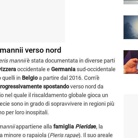
s mannii verso nord
eris mannii
è stata documentata in diverse parti
vizzera
occidentale e
Germania
sud-occidentale
 quelli in
Belgio
a partire dal 2016. Com’è
 progressivamente spostando
verso nord da
io nel quale il riscaldamento globale gioca un
cie sono in grado di sopravvivere in regioni più
 per loro inospitali.
mannii
appartiene alla
famiglia
Pierida
e
, la
a minore o rapaiola (
Pieris rapae
). Il suo areale