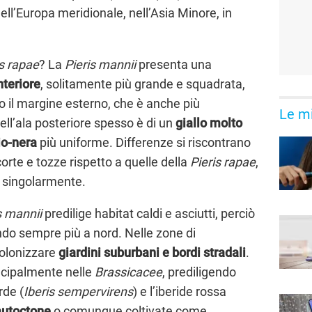
ll’Europa meridionale, nell’Asia Minore, in
is rapae
? La
Pieris mannii
presenta una
nteriore
, solitamente più grande e squadrata,
o il margine esterno, che è anche più
Le mi
ell’ala posteriore spesso è di un
giallo molto
io-nera
più uniforme. Differenze si riscontrano
orte e tozze rispetto a quelle della
Pieris rapae
,
te singolarmente.
s mannii
predilige habitat caldi e asciutti, perciò
ndo sempre più a nord. Nelle zone di
colonizzare
giardini suburbani e bordi stradali
.
ncipalmente nelle
Brassicacee
, prediligendo
rde (
Iberis sempervirens
) e l’iberide rossa
autoctone
o comunque coltivate come