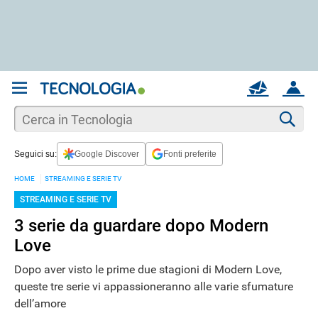
REGISTRATI
MAIL
ACCOUNT
Apri una nuova
MAIL
Cer
Seguici su:
Google Discover
Fonti preferite
AIUTO
HOME
STREAMING E SERIE TV
STREAMING E SERIE TV
3 serie da guardare dopo Modern
Love
Dopo aver visto le prime due stagioni di Modern Love,
queste tre serie vi appassioneranno alle varie sfumature
dell’amore