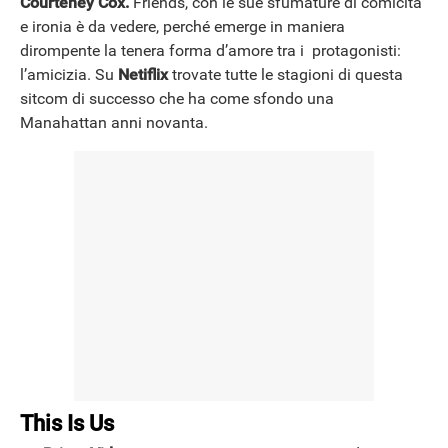
Courteney Cox
.
Friends, con le sue sfumature di comicità
e ironia è da vedere, perché emerge in maniera
dirompente la tenera forma d’amore tra i protagonisti:
l’amicizia. Su
Netiflix
trovate tutte le stagioni di questa
sitcom di successo che ha come sfondo una
Manahattan anni novanta.
This Is Us