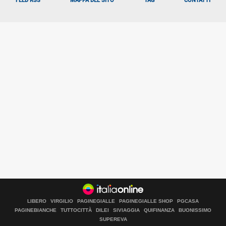
FEED RSS
MAPPA DEL SITO
TAG
CONTATTI
LIBERO
VIRGILIO
PAGINEGIALLE
PAGINEGIALLE SHOP
PGCASA
PAGINEBIANCHE
TUTTOCITTÀ
DILEI
SIVIAGGIA
QUIFINANZA
BUONISSIMO
SUPEREVA