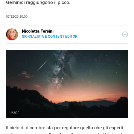
Geminidi raggiungono il picco.
07/12/25 10:00
Nicoletta Fersini
GIORNALISTA E CONTENT EDITOR
LINKEDIN
Metà Palermo, metà Salento. Inguaribile curiosa con due
anime: quella critica di giornalista e quella creativa di
content editor. Per Libero Tecnologia scrive di scienza e
nuove scoperte, nel tempo libero si dedica alle dinamiche
di Google.
123RF
Il cielo di dicembre sta per regalare quello che gli esperti