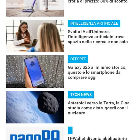
crolla di prezzo: 80% di sconto
INTELLIGENZA ARTIFICIALE
Svolta IA all'Unimore:
l'intelligenza artificiale trova
spazio nella ricerca e non solo
OFFERTE
Galaxy S25 al minimo storico,
questo è lo smartphone da
comprare oggi
TECH NEWS
Asteroidi verso la Terra, la Cina
studia come distruggerli con il
nucleare
IT-Wallet diventa obbligatorio