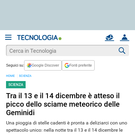
REGISTRATI
MAIL
ACCOUNT
Apri una nuova
MAIL
Cer
Seguici su:
Google Discover
Fonti preferite
AIUTO
HOME
SCIENZA
SCIENZA
Tra il 13 e il 14 dicembre è atteso il
picco dello sciame meteorico delle
Geminidi
Una pioggia di stelle cadenti è pronta a deliziarci con uno
spettacolo unico: nella notte tra il 13 e il 14 dicembre le