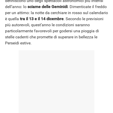
definiscono uno degli spettacoli astronomici più intensi
dell’anno: lo
sciame delle Geminidi
. Dimenticate il freddo
NEWS
per un attimo: la notte da cerchiare in rosso sul calendario
è quella
tra il 13 e il 14 dicembre
. Secondo le previsioni
più autorevoli, quest’anno le condizioni saranno
particolarmente favorevoli per godersi una pioggia di
stelle cadenti che promette di superare in bellezza le
Perseidi estive.