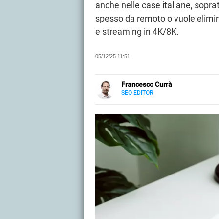
anche nelle case italiane, soprat
spesso da remoto o vuole elimin
e streaming in 4K/8K.
05/12/25 11:51
Francesco Currà
SEO EDITOR
LINKEDIN
Appassionato di digital e tecnolo
specializzato nel Web Marketing.
affiliazione. Appassionato di fot
approfondimenti sui prodotti te