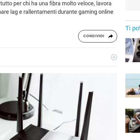
tutto per chi ha una fibra molto veloce, lavora
are lag e rallentamenti durante gaming online
Ti po
CONDIVIDI
gia, dopo una laurea in ingegneria informatica, si è
 Da oltre 10 anni lavora come SEO e su progetti di
ografia, per Libero Tecnologia scrive guide all'acquisto e
ch del momento.