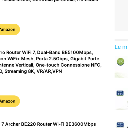
 Amazon
Le mi
ro Router WiFi 7, Dual-Band BE5100Mbps,
con WiFi+ Mesh, Porta 2.5Gbps, Gigabit Porte
enne Verticali, One-touch Connessione NFC,
, Streaming 8K, VR/AR,VPN
 Amazon
i 7 Archer BE220 Router Wi-Fi BE3600Mbps