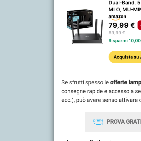
Dual-Band, 5
MLO, MU-MIM
79,99 €
89,99 €
Risparmi 10,00
Acquista
su
Se sfrutti spesso le
offerte lam
consegne rapide e accesso a serv
ecc.), può avere senso attivare
PROVA GRATI