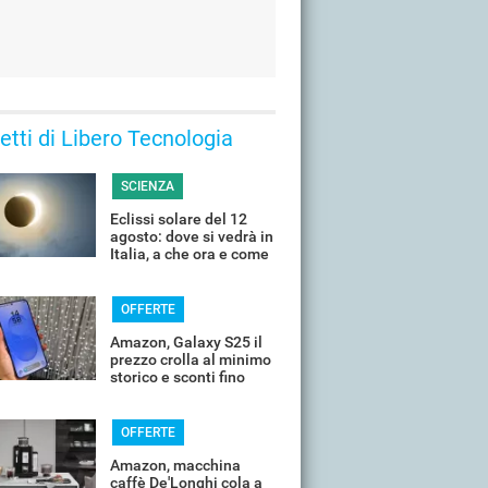
 letti di Libero Tecnologia
SCIENZA
Eclissi solare del 12
agosto: dove si vedrà in
Italia, a che ora e come
guardarla senza rischi
OFFERTE
Amazon, Galaxy S25 il
prezzo crolla al minimo
storico e sconti fino
all'85%
OFFERTE
Amazon, macchina
caffè De'Longhi cola a