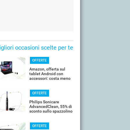
gliori occasioni scelte per te
OFFERTE
Amazon, offerta sul
tablet Android con
accessori: costa meno
di 100€
OFFERTE
Philips Sonicare
AdvancedClean, 55% di
sconto sullo spazzolino
smart
OFFERTE