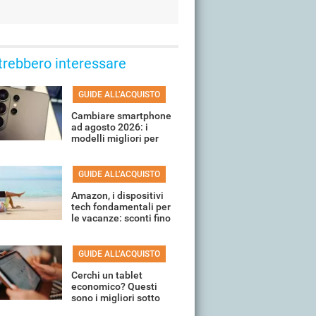
trebbero interessare
GUIDE ALL’ACQUISTO
Cambiare smartphone
ad agosto 2026: i
modelli migliori per
ogni fascia di prezzo
GUIDE ALL’ACQUISTO
Amazon, i dispositivi
tech fondamentali per
le vacanze: sconti fino
all'80%
GUIDE ALL’ACQUISTO
Cerchi un tablet
economico? Questi
sono i migliori sotto
150 euro