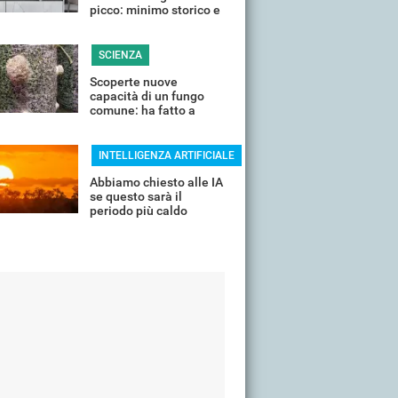
picco: minimo storico e
sconti all'80%
SCIENZA
Scoperte nuove
capacità di un fungo
comune: ha fatto a
pezzi una plastica
quasi indistruttibile
INTELLIGENZA ARTIFICIALE
Abbiamo chiesto alle IA
se questo sarà il
periodo più caldo
dell'anno o non siamo
ancora salvi