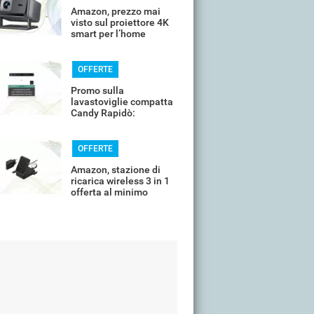
Amazon, prezzo mai
visto sul proiettore 4K
smart per l’home
cinema
OFFERTE
Promo sulla
lavastoviglie compatta
Candy Rapidò:
risparmio imperdibile
OFFERTE
Amazon, stazione di
ricarica wireless 3 in 1
offerta al minimo
storico