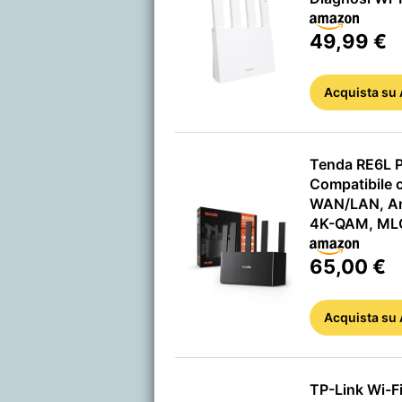
49,99 €
Acquista
su
Tenda RE6L P
Compatibile 
WAN/LAN, Ant
4K-QAM, MLO
65,00 €
Acquista
su
TP-Link Wi-F