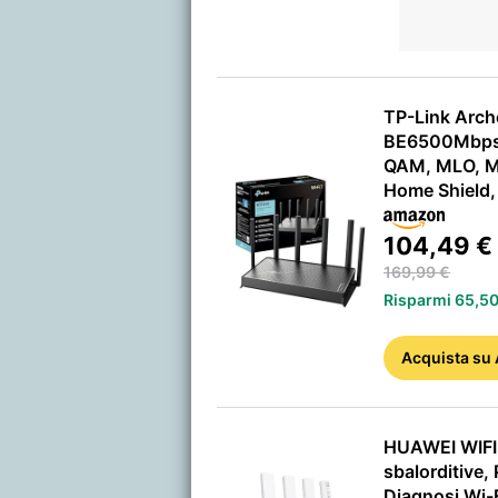
TP-Link Arch
BE6500Mbps,
QAM, MLO, M
Home Shield,
104,49 €
169,99 €
Risparmi 65,50
Acquista
su
HUAWEI WIFI 
sbalorditive,
Diagnosi Wi-F