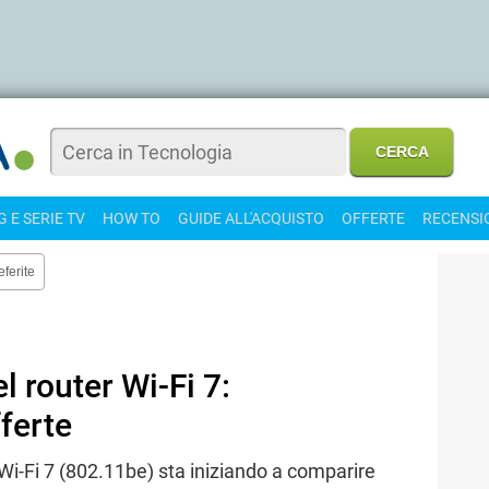
 E SERIE TV
HOW TO
GUIDE ALL'ACQUISTO
OFFERTE
RECENSI
eferite
l router Wi-Fi 7:
fferte
Wi-Fi 7 (802.11be) sta iniziando a comparire