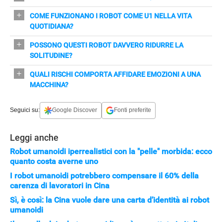
per dialogare, riconoscere emozioni e offrire presenza
La robotica umanoide è strategica per Pechino: mira a
COME FUNZIONANO I ROBOT COME U1 NELLA VITA
costante all'utente.
integrare robot in fabbrica, retail e ora nelle case,
QUOTIDIANA?
creando nuovi mercati e posti di lavoro.
U1 usa connessione wireless, memoria crittografata e
POSSONO QUESTI ROBOT DAVVERO RIDURRE LA
sistemi di apprendimento per personalizzare
SOLITUDINE?
conversazioni e adattarsi all'utente.
Possono offrire supporto e compagnia pratica, ma il
QUALI RISCHI COMPORTA AFFIDARE EMOZIONI A UNA
sollievo emotivo è complesso e dipende da limiti di
MACCHINA?
intimità, qualità delle relazioni e contesto umano.
Ci sono questioni di privacy, dipendenza affettiva e
Seguici su:
Google Discover
Fonti preferite
commercializzazione dell'intimità: dati, abbonamenti e
aggiornamenti possono trasformare l'intimità in
prodotto.
Leggi anche
Robot umanoidi iperrealistici con la "pelle" morbida: ecco
quanto costa averne uno
I robot umanoidi potrebbero compensare il 60% della
carenza di lavoratori in Cina
Sì, è così: la Cina vuole dare una carta d’identità ai robot
umanoidi