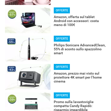
OFFERTE
Amazon, offerta sul tablet
Android con accessori: costa
meno di 100€
OFFERTE
Philips Sonicare AdvancedClean,
55% di sconto sullo spazzolino
smart
OFFERTE
Amazon, prezzo mai visto sul
proiettore 4K smart per l’home
cinema
OFFERTE
Promo sulla lavastoviglie
compatta Candy Rapidò:
Libero Tecnologia è un prodotto Italiaonline
risparmio imperdibile