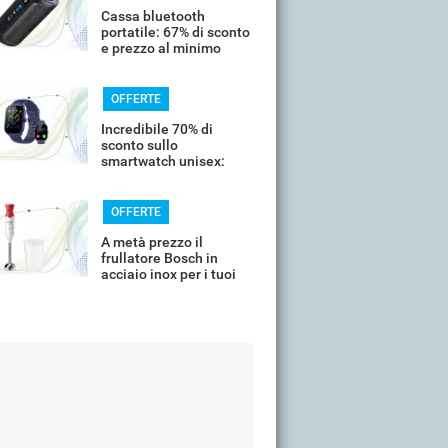
Cassa bluetooth
portatile: 67% di sconto
e prezzo al minimo
storico
OFFERTE
Incredibile 70% di
sconto sullo
smartwatch unisex:
costa meno di 20€
OFFERTE
A metà prezzo il
frullatore Bosch in
acciaio inox per i tuoi
frullati