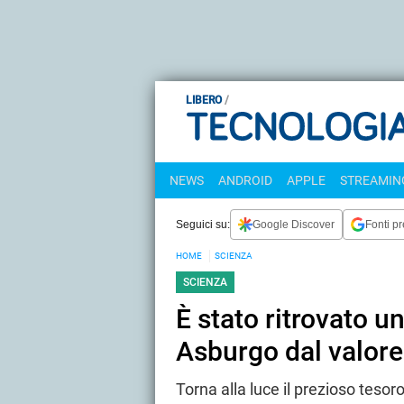
LIBERO
NEWS
ANDROID
APPLE
STREAMING
Seguici su:
Google Discover
Fonti pr
HOME
SCIENZA
SCIENZA
È stato ritrovato u
Asburgo dal valore
Torna alla luce il prezioso teso