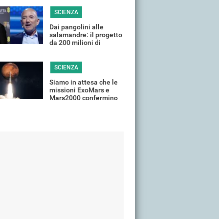
SCIENZA
Dai pangolini alle
salamandre: il progetto
da 200 milioni di
DiCaprio e Bezos per la
fauna selvatica
SCIENZA
Siamo in attesa che le
missioni ExoMars e
Mars2000 confermino
la presenza di vita su
Marte