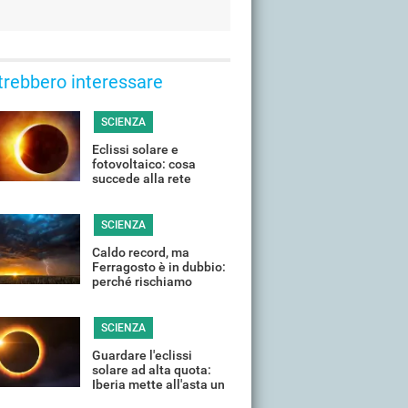
trebbero interessare
SCIENZA
Eclissi solare e
fotovoltaico: cosa
succede alla rete
elettrica quando il Sole
si "spegne"?
SCIENZA
Caldo record, ma
Ferragosto è in dubbio:
perché rischiamo
temporali violenti in
(quasi) tutta Italia
SCIENZA
Guardare l'eclissi
solare ad alta quota:
Iberia mette all'asta un
volo speciale