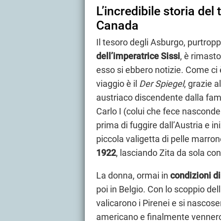
L’incredibile storia de
Canada
Il tesoro degli Asburgo, purtropp
dell’imperatrice Sissi
, è rimasto
esso si ebbero notizie. Come ci è
viaggio è il
Der Spiegel
, grazie 
austriaco discendente dalla famig
Carlo I (colui che fece nascondere
prima di fuggire dall’Austria e iniz
piccola valigetta di pelle marron
1922
, lasciando Zita da sola con i
La donna, ormai in
condizioni d
poi in Belgio. Con lo scoppio del
valicarono i Pirenei e si nascos
americano e finalmente vennero a