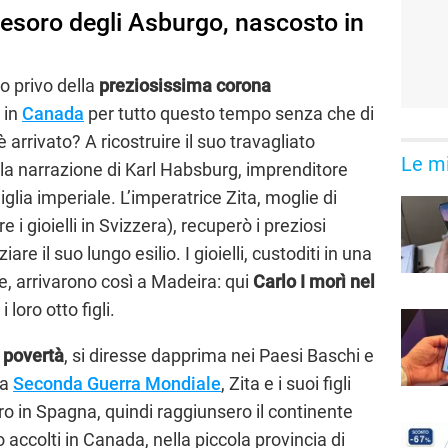
l tesoro degli Asburgo, nascosto in
o privo della
preziosissima corona
 in
Canada
per tutto questo tempo senza che di
 arrivato? A ricostruire il suo travagliato
Le mi
alla narrazione di Karl Habsburg, imprenditore
lia imperiale. L’imperatrice Zita, moglie di
 i gioielli in Svizzera), recuperò i preziosi
iare il suo lungo esilio. I gioielli, custoditi in una
e, arrivarono così a Madeira: qui
Carlo I morì nel
 loro otto figli.
i povertà
, si diresse dapprima nei Paesi Baschi e
la
Seconda Guerra Mondiale
, Zita e i suoi figli
ero in Spagna, quindi raggiunsero il continente
ccolti in Canada, nella piccola provincia di