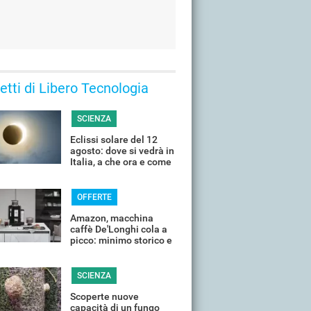
 letti di Libero Tecnologia
SCIENZA
Eclissi solare del 12
agosto: dove si vedrà in
Italia, a che ora e come
guardarla senza rischi
OFFERTE
Amazon, macchina
caffè De'Longhi cola a
picco: minimo storico e
sconti all'80%
SCIENZA
Scoperte nuove
capacità di un fungo