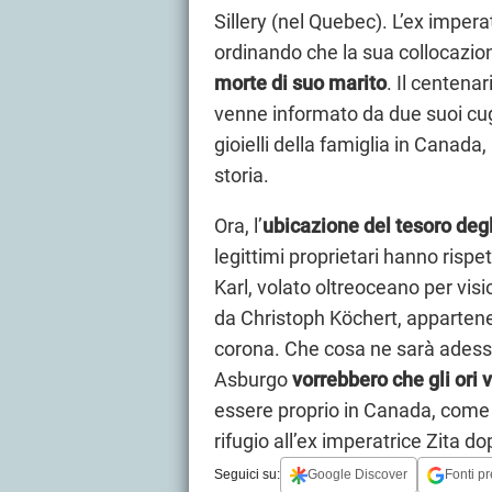
Sillery (nel Quebec). L’ex impera
ordinando che la sua collocazi
morte di suo marito
. Il centena
venne informato da due suoi cug
gioielli della famiglia in Canad
storia.
Ora, l’
ubicazione del tesoro deg
legittimi proprietari hanno rispet
Karl, volato oltreoceano per vision
da Christoph Köchert, appartenente
corona. Che cosa ne sarà adesso
Asburgo
vorrebbero che gli ori 
essere proprio in Canada, come 
rifugio all’ex imperatrice Zita dop
Seguici su:
Google Discover
Fonti pr