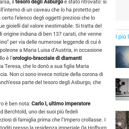
rsa, il
tesoro degli Asburgo
è stato ritrovato: si
ll’interno di un caveau che lo ha protetto per
erto l’elenco degli oggetti preziosi che lo
gioielli dal valore inestimabile. Si tratta del
i origine indiana di ben 137 carati, che venne
I più
ino” per via delle numerose leggende di cui è
oleone a Maria Luisa d’Austria, in occasione
lo è l’
orologio-bracciale di diamanti
a Teresa, che lo donò a sua figlia Maria
cia. Non ci sono invece notizie della corona di
 anch’essa parte del tesoro degli Asburgo, che
oro è ben nota:
Carlo I, ultimo imperatore
d Berchtold, uno dei suoi più fedeli
eziosi di famiglia prima che l’Impero crollasse. I
stoditi presso la residenza imperiale (la Hofburg