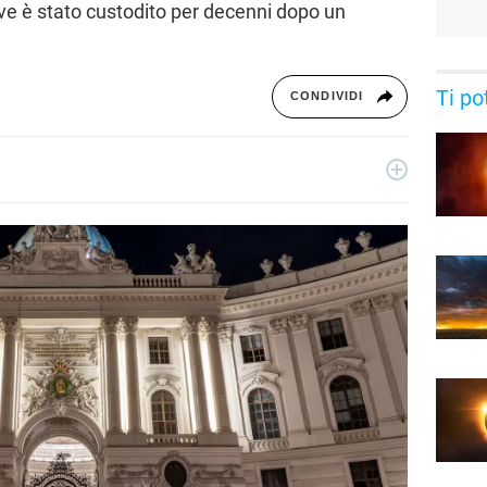
ove è stato custodito per decenni dopo un
Ti po
CONDIVIDI
iò che accade intorno a me, dedicando tanto tempo alla