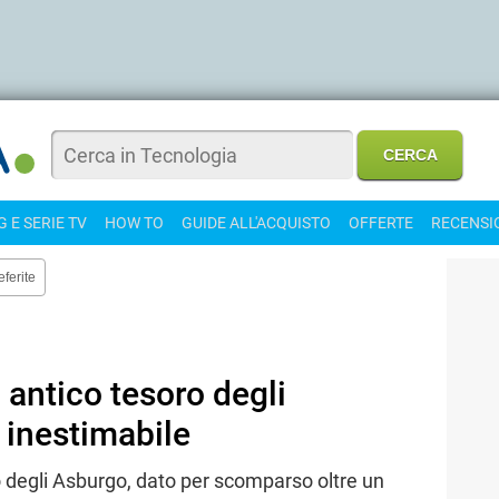
 E SERIE TV
HOW TO
GUIDE ALL'ACQUISTO
OFFERTE
RECENSI
eferite
n antico tesoro degli
 inestimabile
ro degli Asburgo, dato per scomparso oltre un