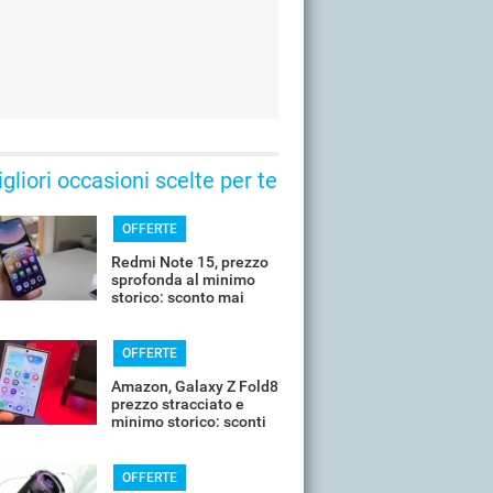
gliori occasioni scelte per te
OFFERTE
Redmi Note 15, prezzo
sprofonda al minimo
storico: sconto mai
visto prima
OFFERTE
Amazon, Galaxy Z Fold8
prezzo stracciato e
minimo storico: sconti
all'85%
OFFERTE