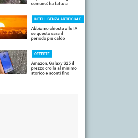
comune: ha fatto a
pezzi una plastica
quasi indistruttibile
INTELLIGENZA ARTIFICIALE
Abbiamo chiesto alle IA
se questo sarà il
periodo più caldo
dell'anno o non siamo
ancora salvi
OFFERTE
Amazon, Galaxy S25 il
prezzo crolla al minimo
storico e sconti fino
all'85%