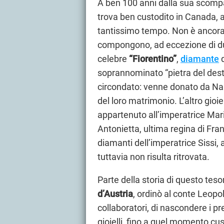
A ben 100 anni dalla sua scompa
trova ben custodito in Canada, a
tantissimo tempo. Non è ancora c
compongono, ad eccezione di due 
celebre
“Fiorentino”
,
diamante
d
soprannominato “pietra del dest
circondato: venne donato da Nap
del loro matrimonio. L’altro gioiel
appartenuto all’imperatrice Mari
Antonietta, ultima regina di Fran
diamanti dell’imperatrice Sissi,
tuttavia non risulta ritrovata.
Parte della storia di questo tes
d’Austria
, ordinò al conte Leopol
collaboratori, di nascondere i pr
gioielli, fino a quel momento cu