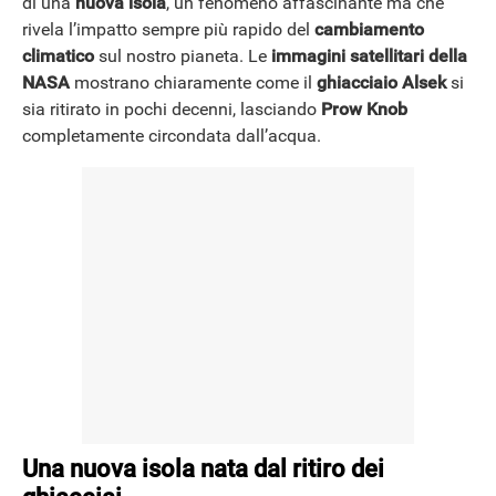
di una
nuova isola
, un fenomeno affascinante ma che
rivela l’impatto sempre più rapido del
cambiamento
climatico
sul nostro pianeta. Le
immagini satellitari della
NEWS
NASA
mostrano chiaramente come il
ghiacciaio Alsek
si
sia ritirato in pochi decenni, lasciando
Prow Knob
completamente circondata dall’acqua.
Una nuova isola nata dal ritiro dei