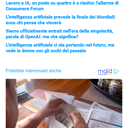
Lavoro e IA, un posto su quattro è a rischio: l'allarme di
Consumers Forum
L’intelligenza artificiale prevede la finale dei Mondiali:
ecco chi pensa che vincerà
Siamo ufficialmente entrati nell'era della singolarità,
parola di OpenAI: ma che significa?
L'intelligenza artificiale ci sta portando nel futuro, ma
vede le donne con gli occhi del passato