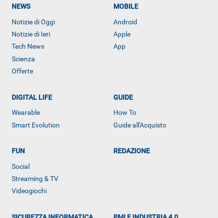
NEWS
MOBILE
Notizie di Oggi
Android
Notizie di Ieri
Apple
Tech News
App
Scienza
Offerte
DIGITAL LIFE
GUIDE
Wearable
How To
Smart Evolution
Guide all'Acquisto
FUN
REDAZIONE
Social
Streaming & TV
Videogiochi
Libero Tecnologia è un prodotto Italiaonline
SICUREZZA INFORMATICA
PMI E INDUSTRIA 4.0