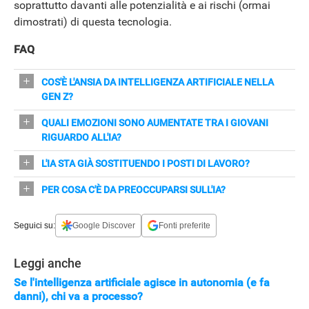
soprattutto davanti alle potenzialità e ai rischi (ormai
dimostrati) di questa tecnologia.
FAQ
COS'È L'ANSIA DA INTELLIGENZA ARTIFICIALE NELLA
GEN Z?
È l'apprensione sui possibili impatti dell'IA sul futuro del
QUALI EMOZIONI SONO AUMENTATE TRA I GIOVANI
lavoro e sulla vita personale, con sentimenti negativi
RIGUARDO ALL'IA?
crescenti tra i giovani.
La rabbia è aumentata (31%) e l'ansia è la più
L'IA STA GIÀ SOSTITUENDO I POSTI DI LAVORO?
prominente, al 42%.
I report citati indicano che l'adozione dell'IA non ha
PER COSA C'È DA PREOCCUPARSI SULL'IA?
ancora sostituito un numero significativo di lavoratori,
Per il suo impatto psicologico sui giovani, tra effetti
ma anzi trasforma mansioni.
Seguici su:
Google Discover
Fonti preferite
cognitivi e rischio "dipendenza" dovuto al suo uso
continuo.
Leggi anche
Se l'intelligenza artificiale agisce in autonomia (e fa
danni), chi va a processo?