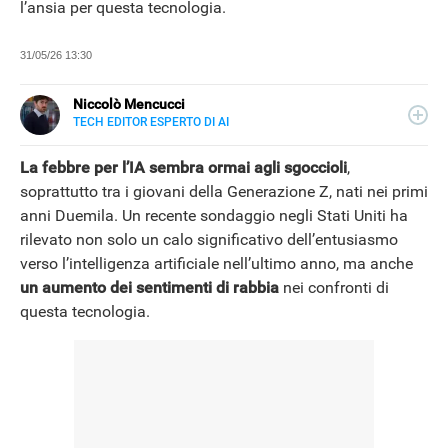
l’ansia per questa tecnologia.
31/05/26 13:30
Niccolò Mencucci
TECH EDITOR ESPERTO DI AI
E-
Classe 1994, ha collaborato e collabora tuttora con
MAIL
testate e siti di informazione, con focus sulle principali
La febbre per l’IA sembra ormai agli sgoccioli
,
LINKEDIN
novità dell'IA.
soprattutto tra i giovani della Generazione Z, nati nei primi
anni Duemila. Un recente sondaggio negli Stati Uniti ha
rilevato non solo un calo significativo dell’entusiasmo
verso l’intelligenza artificiale nell’ultimo anno, ma anche
un aumento dei sentimenti di rabbia
nei confronti di
questa tecnologia.